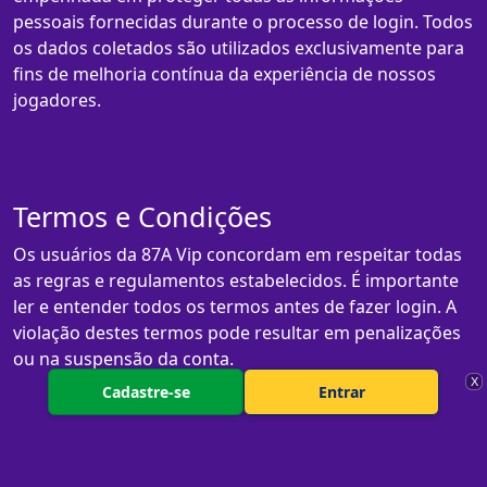
pessoais fornecidas durante o processo de login. Todos
os dados coletados são utilizados exclusivamente para
fins de melhoria contínua da experiência de nossos
jogadores.
Termos e Condições
Os usuários da 87A Vip concordam em respeitar todas
as regras e regulamentos estabelecidos. É importante
ler e entender todos os termos antes de fazer login. A
violação destes termos pode resultar em penalizações
ou na suspensão da conta.
X
Cadastre-se
Entrar