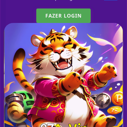
FAZER LOGIN