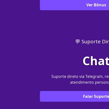
Ver Bônus
💬 Suporte Di
Cha
Suporte direto via Telegram, r
atendimento persona
Falar Suport