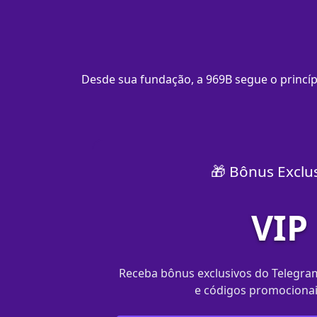
Desde sua fundação, a 969B segue o princíp
🎁 Bônus Exclu
VIP
Receba bônus exclusivos do Telegra
e códigos promocionai