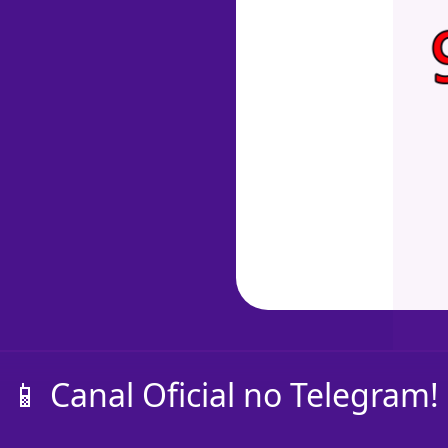
📱 Canal Oficial no Telegram!