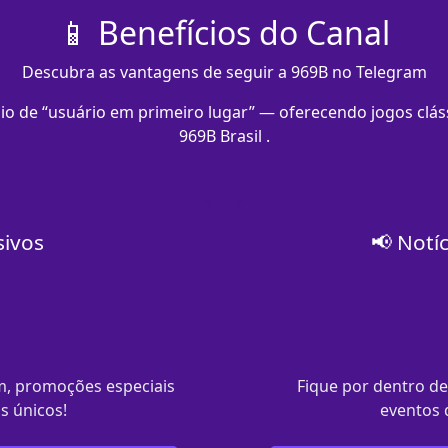
📱 Benefícios do Canal
Descubra as vantagens de seguir a 969B no Telegram
io de “usuário em primeiro lugar” — oferecendo jogos cláss
969B Brasil .
sivos
📢 Notí
m, promoções especiais
Fique por dentro d
s únicos!
eventos 