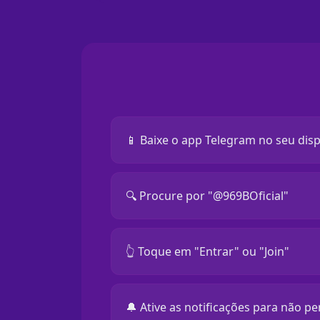
📱 Baixe o app Telegram no seu disp
🔍 Procure por "@969BOficial"
👆 Toque em "Entrar" ou "Join"
🔔 Ative as notificações para não p