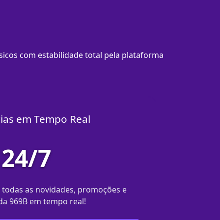
icos com estabilidade total pela plataforma
cias em Tempo Real
24/7
e todas as novidades, promoções e
da 969B em tempo real!