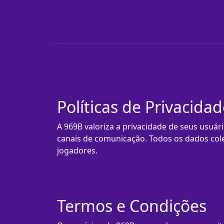
Políticas de Privacida
A 969B valoriza a privacidade de seus usuá
canais de comunicação. Todos os dados cole
jogadores.
Termos e Condições