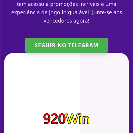
tem acesso a promoções incríveis e uma
experiência de jogo inigualável. Junte-se aos
vencedores agora!
SEGUIR NO TELEGRAM