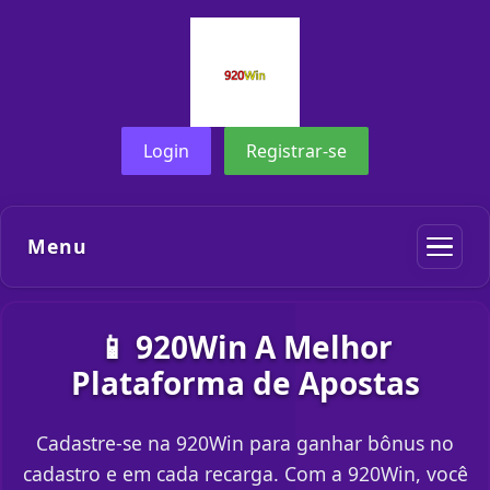
Login
Registrar-se
Menu
📱 920Win A Melhor
Plataforma de Apostas
Cadastre-se na 920Win para ganhar bônus no
cadastro e em cada recarga. Com a 920Win, você