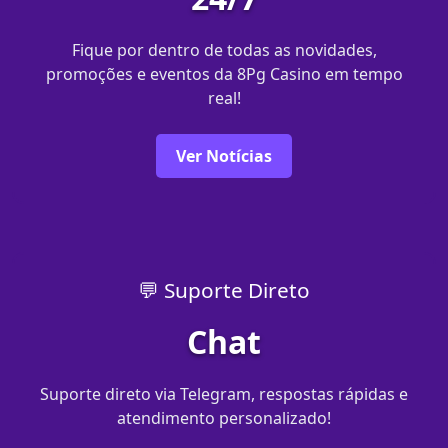
Fique por dentro de todas as novidades,
promoções e eventos da 8Pg Casino em tempo
real!
Ver Notícias
💬 Suporte Direto
Chat
Suporte direto via Telegram, respostas rápidas e
atendimento personalizado!