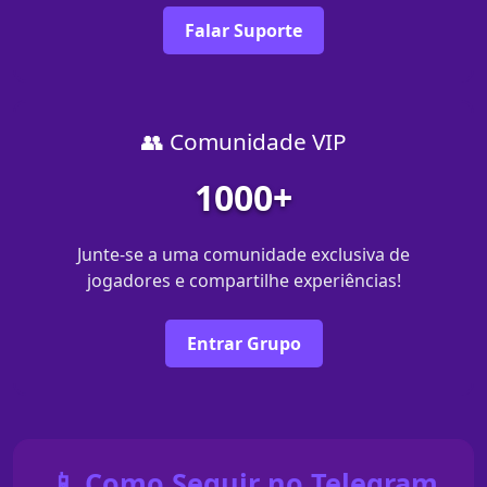
Falar Suporte
👥 Comunidade VIP
1000+
Junte-se a uma comunidade exclusiva de
jogadores e compartilhe experiências!
Entrar Grupo
📱 Como Seguir no Telegram