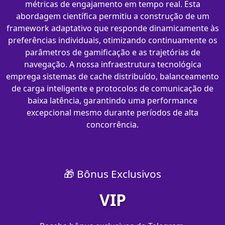
métricas de engajamento em tempo real. Esta
abordagem científica permitiu a construção de um
framework adaptativo que responde dinamicamente às
preferências individuais, otimizando continuamente os
parâmetros de gamificação e as trajetórias de
navegação. A nossa infraestrutura tecnológica
emprega sistemas de cache distribuído, balanceamento
de carga inteligente e protocolos de comunicação de
baixa latência, garantindo uma performance
excepcional mesmo durante períodos de alta
concorrência.
🎁 Bônus Exclusivos
VIP