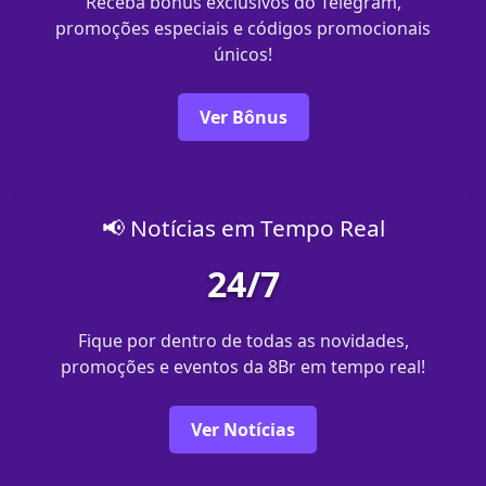
Receba bônus exclusivos do Telegram,
promoções especiais e códigos promocionais
únicos!
Ver Bônus
📢 Notícias em Tempo Real
24/7
Fique por dentro de todas as novidades,
promoções e eventos da 8Br em tempo real!
Ver Notícias