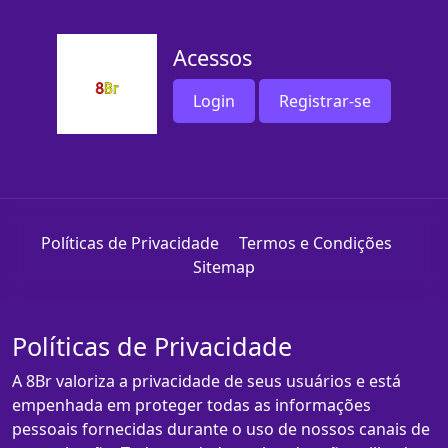
Acessos
Login
Registrar-se
Políticas de Privacidade
Termos e Condições
Sitemap
Políticas de Privacidade
A 8Br valoriza a privacidade de seus usuários e está
empenhada em proteger todas as informações
pessoais fornecidas durante o uso de nossos canais de