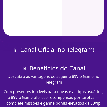
📱 Canal Oficial no Telegram!
📱 Benefícios do Canal
Descubra as vantagens de seguir a 89Vip Game no
Telegram
Com presentes incríveis para novos e antigos usuários,
a 89Vip Game oferece recompensas por tarefas —
complete missões e ganhe bônus elevados da 89Vip