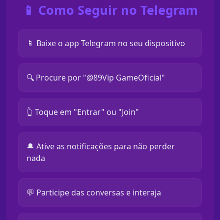
📱 Como Seguir no Telegram
📱 Baixe o app Telegram no seu dispositivo
🔍 Procure por "@89Vip GameOficial"
👆 Toque em "Entrar" ou "Join"
🔔 Ative as notificações para não perder
nada
💬 Participe das conversas e interaja