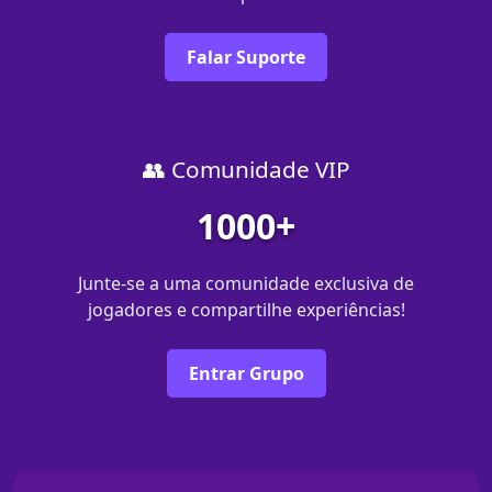
Falar Suporte
👥 Comunidade VIP
1000+
Junte-se a uma comunidade exclusiva de
jogadores e compartilhe experiências!
Entrar Grupo