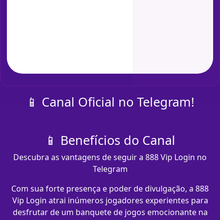
📱 Canal Oficial no Telegram!
📱 Benefícios do Canal
Descubra as vantagens de seguir a 888 Vip Login no
Telegram
Com sua forte presença e poder de divulgação, a 888
Vip Login atrai inúmeros jogadores experientes para
desfrutar de um banquete de jogos emocionante na