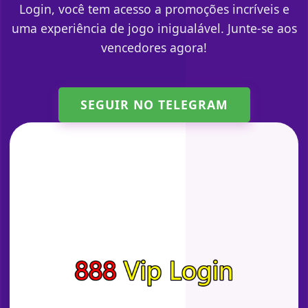
Login, você tem acesso a promoções incríveis e
uma experiência de jogo inigualável. Junte-se aos
vencedores agora!
SEGUIR NO TELEGRAM