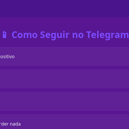
📱 Como Seguir no Telegram
ositivo
erder nada