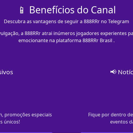
📱 Benefícios do Canal
Descubra as vantagens de seguir a 888RRr no Telegram
vulgação, a 888RRr atrai inúmeros jogadores experientes p
emocionante na plataforma 888RRr Brasil .
sivos
📢 Notí
m, promoções especiais
Fique por dentro d
s únicos!
eventos d