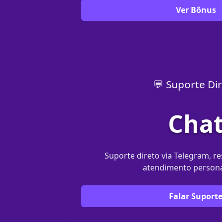
Ver Bônus
💬 Suporte Di
Cha
Suporte direto via Telegram, r
atendimento persona
Falar Suport