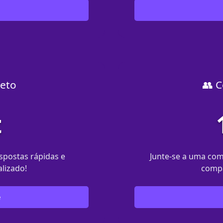
reto
👥 
t
espostas rápidas e
Junte-se a uma com
lizado!
compa
e