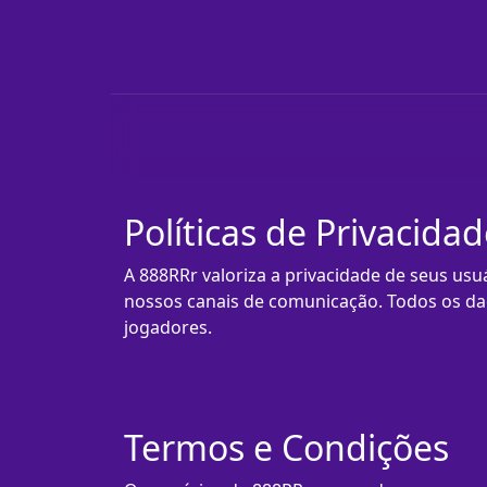
Políticas de Privacida
A 888RRr valoriza a privacidade de seus us
nossos canais de comunicação. Todos os dad
jogadores.
Termos e Condições