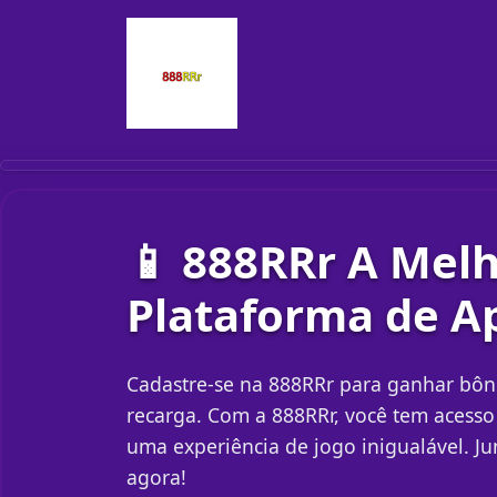
📱 888RRr A Mel
Plataforma de A
Cadastre-se na 888RRr para ganhar bôn
recarga. Com a 888RRr, você tem acesso
uma experiência de jogo inigualável. J
agora!