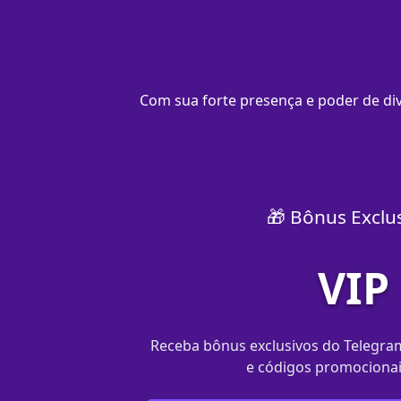
Com sua forte presença e poder de di
🎁 Bônus Exclu
VIP
Receba bônus exclusivos do Telegra
e códigos promocionai