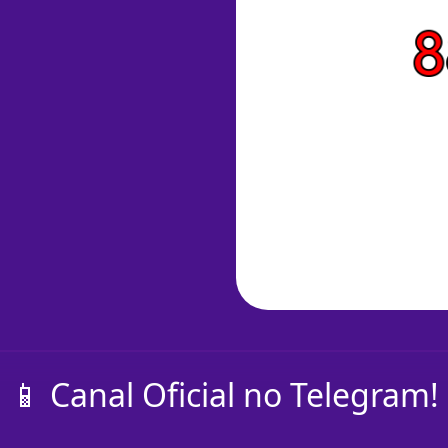
📱 Canal Oficial no Telegram!