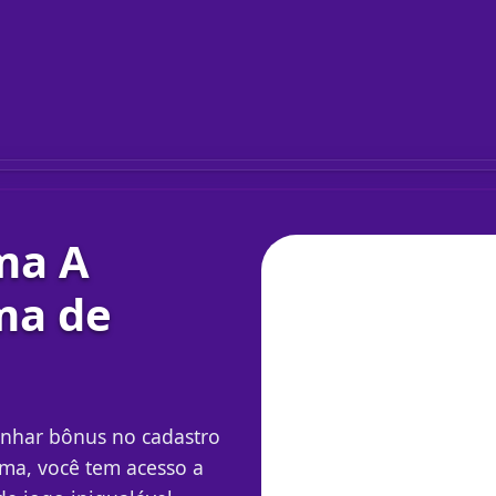
ma A
ma de
anhar bônus no cadastro
ma, você tem acesso a