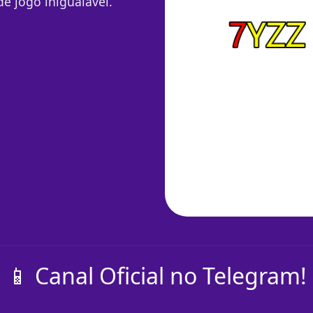
e jogo inigualável.
📱 Canal Oficial no Telegram!