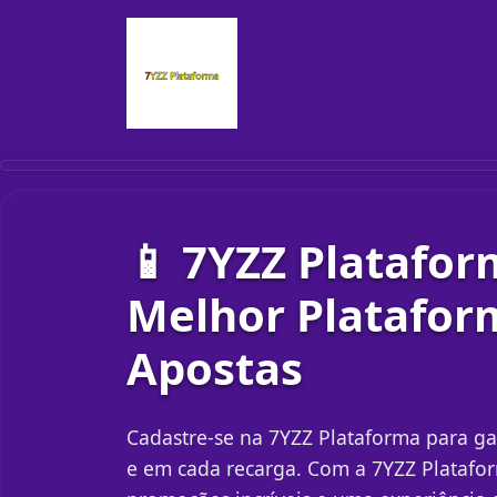
📱 7YZZ Platafor
Melhor Platafor
Apostas
Cadastre-se na 7YZZ Plataforma para g
e em cada recarga. Com a 7YZZ Platafor