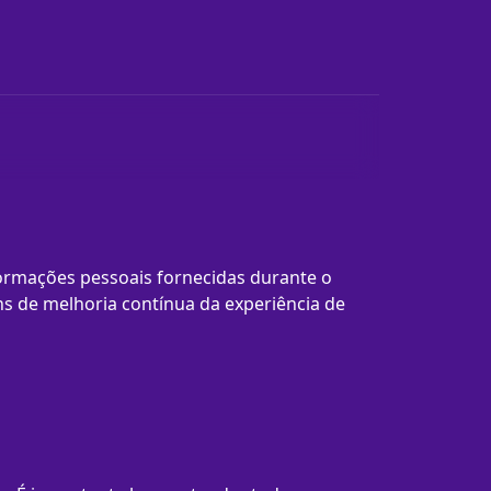
formações pessoais fornecidas durante o
ns de melhoria contínua da experiência de