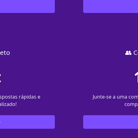
reto
👥 
t
espostas rápidas e
Junte-se a uma com
lizado!
compa
e