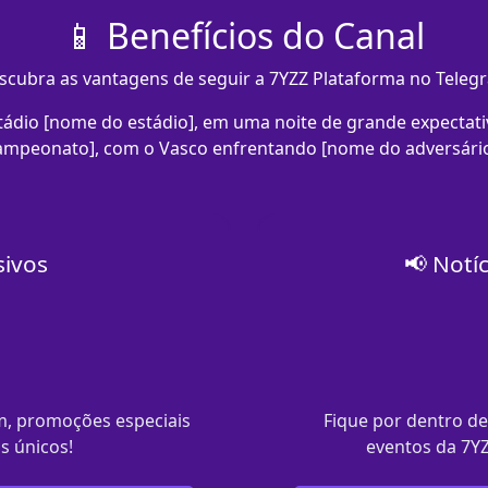
📱 Benefícios do Canal
scubra as vantagens de seguir a 7YZZ Plataforma no Teleg
tádio [nome do estádio], em uma noite de grande expectat
ampeonato], com o Vasco enfrentando [nome do adversário
sivos
📢 Notí
m, promoções especiais
Fique por dentro d
s únicos!
eventos da 7Y