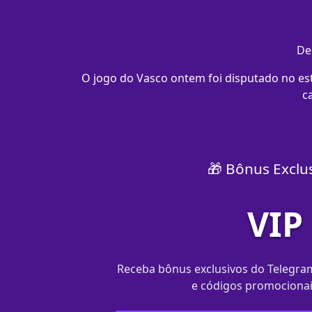
De
O jogo do Vasco ontem foi disputado no es
c
🎁 Bônus Exclu
VIP
Receba bônus exclusivos do Telegra
e códigos promocionai