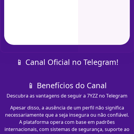
📱 Canal Oficial no Telegram!
📱 Benefícios do Canal
Descubra as vantagens de seguir a 7YZZ no Telegram
Apesar disso, a ausência de um perfil não significa
necessariamente que a seja insegura ou não confiável.
A plataforma opera com base em padrões
internacionais, com sistemas de segurança, suporte ao