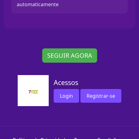
automaticamente
SEGUIR AGORA
Acessos
Login
Registrar-se