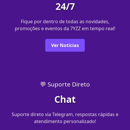
24/7
Fique por dentro de todas as novidades,
promoções e eventos da 7YZZ em tempo real!
Ver Notícias
💬 Suporte Direto
Chat
Suporte direto via Telegram, respostas rápidas e
atendimento personalizado!