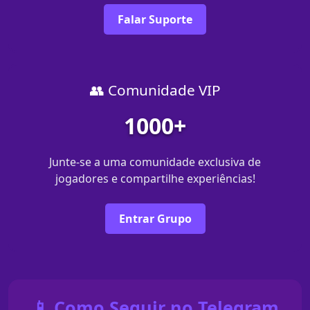
Falar Suporte
👥 Comunidade VIP
1000+
Junte-se a uma comunidade exclusiva de
jogadores e compartilhe experiências!
Entrar Grupo
📱 Como Seguir no Telegram