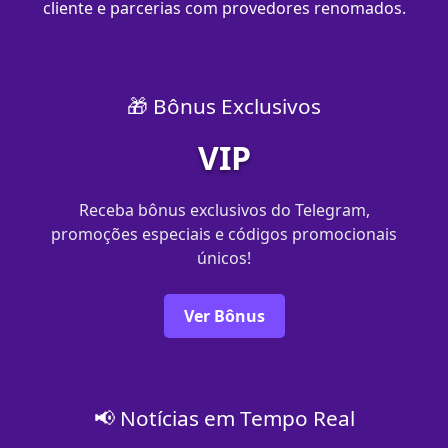
cliente e parcerias com provedores renomados.
🎁 Bônus Exclusivos
VIP
Receba bônus exclusivos do Telegram,
promoções especiais e códigos promocionais
únicos!
Ver Bônus
📢 Notícias em Tempo Real