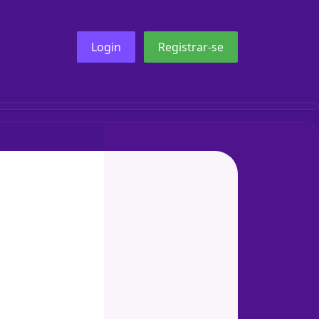
Login
Registrar-se