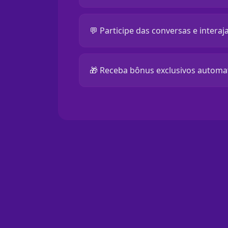
💬 Participe das conversas e interaj
🎁 Receba bônus exclusivos autom