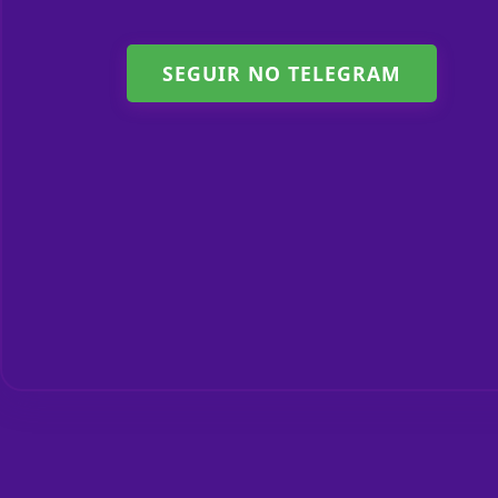
SEGUIR NO TELEGRAM