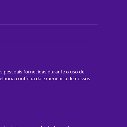
s pessoais fornecidas durante o uso de
elhoria contínua da experiência de nossos