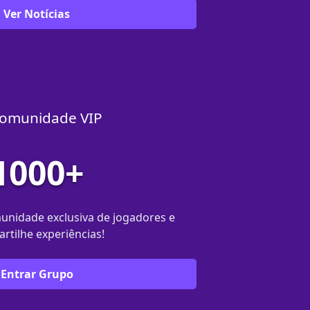
Ver Notícias
Comunidade VIP
1000+
unidade exclusiva de jogadores e
rtilhe experiências!
Entrar Grupo