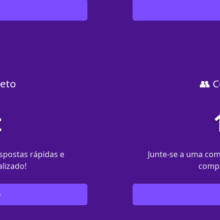
reto
👥 
t
espostas rápidas e
Junte-se a uma com
lizado!
compa
e