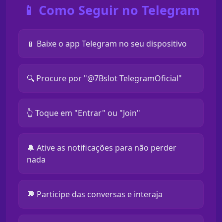
📱 Como Seguir no Telegram
📱 Baixe o app Telegram no seu dispositivo
🔍 Procure por "@7Bslot TelegramOficial"
👆 Toque em "Entrar" ou "Join"
🔔 Ative as notificações para não perder
nada
💬 Participe das conversas e interaja