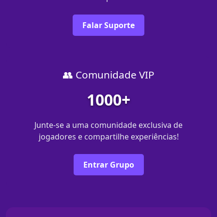
Falar Suporte
👥 Comunidade VIP
1000+
Junte-se a uma comunidade exclusiva de
jogadores e compartilhe experiências!
Entrar Grupo