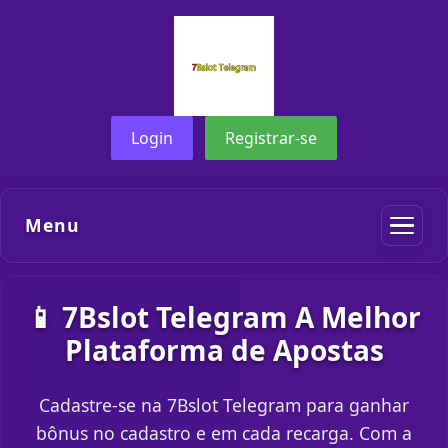
Login
Registrar-se
Menu
📱 7Bslot Telegram A Melhor
Plataforma de Apostas
Cadastre-se na 7Bslot Telegram para ganhar
bônus no cadastro e em cada recarga. Com a