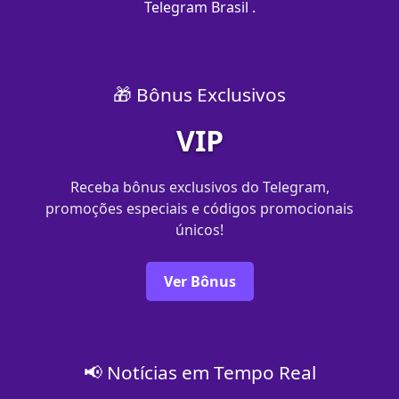
Telegram Brasil .
🎁 Bônus Exclusivos
VIP
Receba bônus exclusivos do Telegram,
promoções especiais e códigos promocionais
únicos!
Ver Bônus
📢 Notícias em Tempo Real