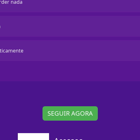
erder nada
a
aticamente
SEGUIR AGORA