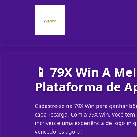
📱 79X Win A Me
Plataforma de A
Cadastre-se na 79X Win para ganhar bô
cada recarga. Com a 79X Win, você tem
incríveis e uma experiência de jogo inig
vencedores agora!