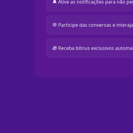
🔔 Ative as notificações para não p
💬 Participe das conversas e interaj
🎁 Receba bônus exclusivos autom