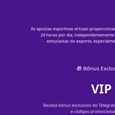
As apostas esportivas virtuais proporciona
24 horas por dia, independentemente 
entusiastas do esporte, especialm
🎁 Bônus Exclu
VIP
Receba bônus exclusivos do Telegra
e códigos promocionai