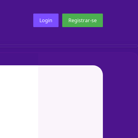
Login
Registrar-se