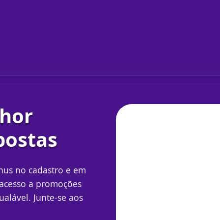
lhor
postas
nus no cadastro e em
 acesso a promoções
ualável. Junte-se aos