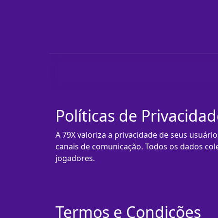
Políticas de Privacida
A 79X valoriza a privacidade de seus usuár
canais de comunicação. Todos os dados cole
jogadores.
Termos e Condições