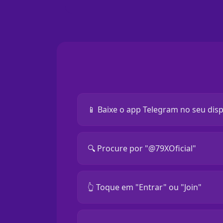
📱 Baixe o app Telegram no seu disp
🔍 Procure por "@79XOficial"
👆 Toque em "Entrar" ou "Join"