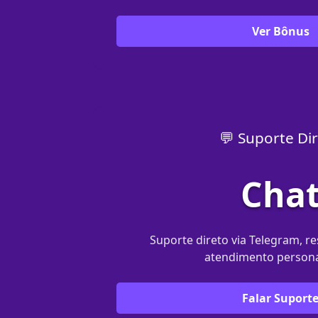
Ver Bônus
💬 Suporte Di
Cha
Suporte direto via Telegram, r
atendimento persona
Falar Suport