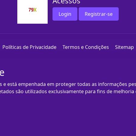
Acessos
Login
Registrar-se
Políticas de Privacidade
Termos e Condições
Sitemap
de
ios e está empenhada em proteger todas as informações pe
tados são utilizados exclusivamente para fins de melhoria