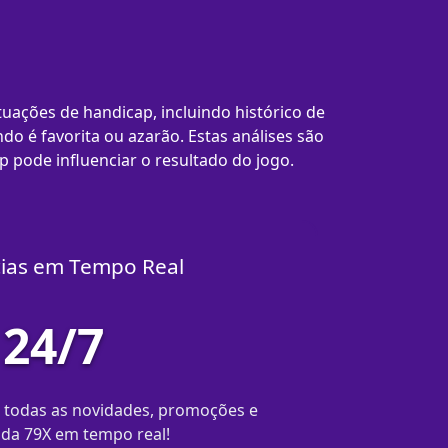
uações de handicap, incluindo histórico de
 é favorita ou azarão. Estas análises são
 pode influenciar o resultado do jogo.
cias em Tempo Real
24/7
e todas as novidades, promoções e
 da 79X em tempo real!