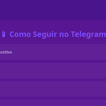
📱 Como Seguir no Telegram
ositivo