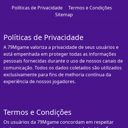
Políticas de Privacidade
Termos e Condições
Sitemap
Políticas de Privacidade
A 79Mgame valoriza a privacidade de seus usuários e
está empenhada em proteger todas as informações
pessoais fornecidas durante o uso de nossos canais de
comunicação. Todos os dados coletados são utilizados
exclusivamente para fins de melhoria contínua da
experiência de nossos jogadores.
Termos e Condições
Os usuários da 79Mgame concordam em respeitar