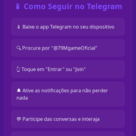
📱 Como Seguir no Telegram
📱 Baixe o app Telegram no seu dispositivo
🔍 Procure por "@79MgameOficial"
👆 Toque em "Entrar" ou "Join"
🔔 Ative as notificações para não perder
nada
💬 Participe das conversas e interaja