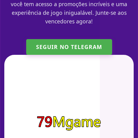
você tem acesso a promoções incríveis e uma
experiência de jogo inigualável. Junte-se aos
vencedores agora!
SEGUIR NO TELEGRAM