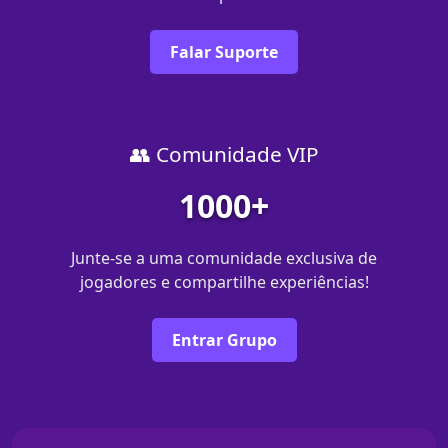
Falar Suporte
👥 Comunidade VIP
1000+
Junte-se a uma comunidade exclusiva de
jogadores e compartilhe experiências!
Entrar Grupo