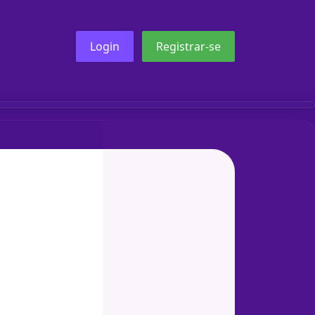
Login
Registrar-se