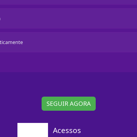
a
aticamente
SEGUIR AGORA
Acessos