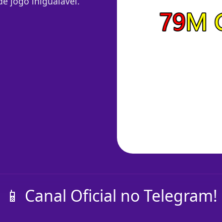
e jogo inigualável.
📱 Canal Oficial no Telegram!