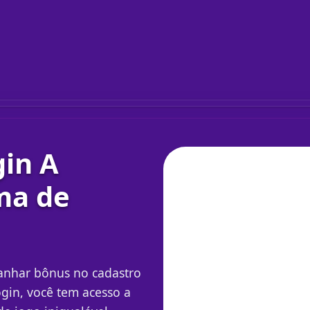
in A
ma de
anhar bônus no cadastro
in, você tem acesso a