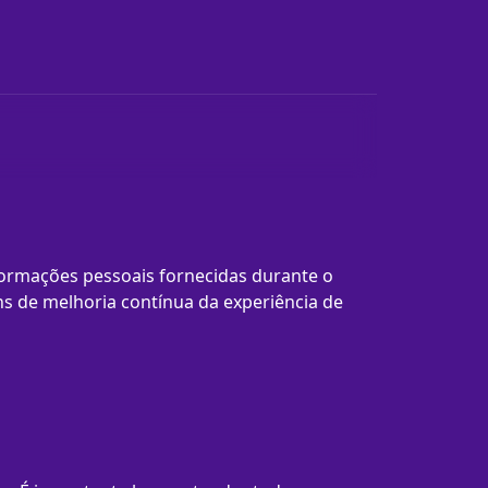
formações pessoais fornecidas durante o
ns de melhoria contínua da experiência de