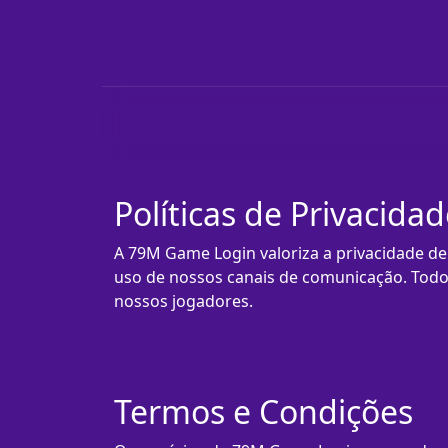
Políticas de Privacida
A 79M Game Login valoriza a privacidade d
uso de nossos canais de comunicação. Todos
nossos jogadores.
Termos e Condições