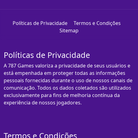
Políticas de Privacidade
Termos e Condições
Sitemap
Políticas de Privacidade
A 787 Games valoriza a privacidade de seus usuários e
está empenhada em proteger todas as informações
pessoais fornecidas durante o uso de nossos canais de
comunicação. Todos os dados coletados são utilizados
exclusivamente para fins de melhoria contínua da
experiência de nossos jogadores.
Termos e Condições