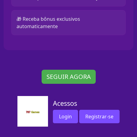
🎁 Receba bônus exclusivos
automaticamente
SEGUIR AGORA
Acessos
Login
Registrar-se