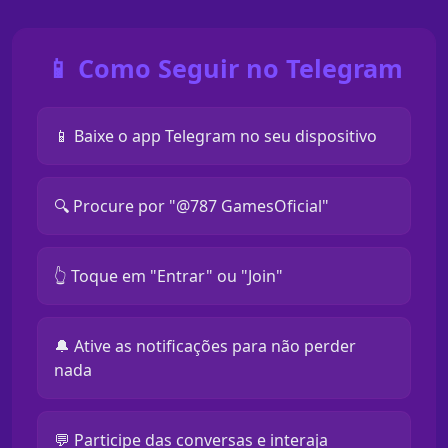
📱 Como Seguir no Telegram
📱 Baixe o app Telegram no seu dispositivo
🔍 Procure por "@787 GamesOficial"
👆 Toque em "Entrar" ou "Join"
🔔 Ative as notificações para não perder
nada
💬 Participe das conversas e interaja