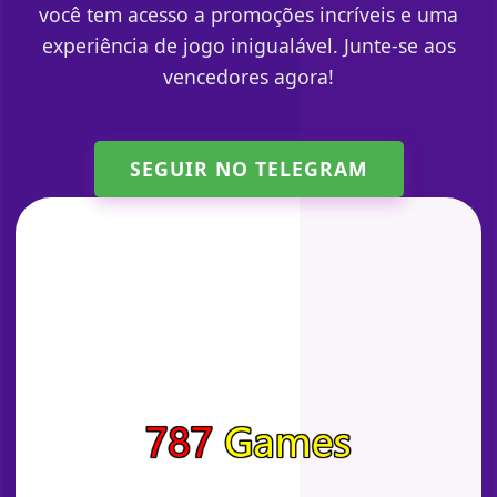
você tem acesso a promoções incríveis e uma
experiência de jogo inigualável. Junte-se aos
vencedores agora!
SEGUIR NO TELEGRAM