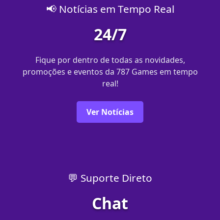
📢 Notícias em Tempo Real
24/7
Fique por dentro de todas as novidades,
promoções e eventos da 787 Games em tempo
real!
Ver Notícias
💬 Suporte Direto
Chat