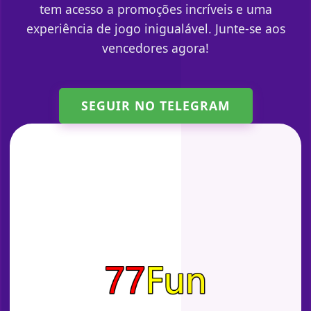
tem acesso a promoções incríveis e uma
experiência de jogo inigualável. Junte-se aos
vencedores agora!
SEGUIR NO TELEGRAM