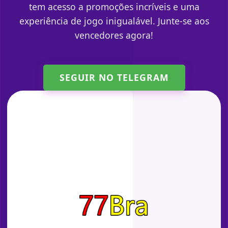
tem acesso a promoções incríveis e uma
experiência de jogo inigualável. Junte-se aos
vencedores agora!
SEGUIR NO TELEGRAM