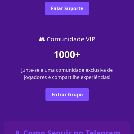
Falar Suporte
👥 Comunidade VIP
1000+
Junte-se a uma comunidade exclusiva de
jogadores e compartilhe experiências!
Entrar Grupo
📱 Como Seguir no Telegram