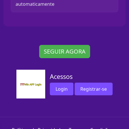
automaticamente
SEGUIR AGORA
Acessos
Login
Registrar-se