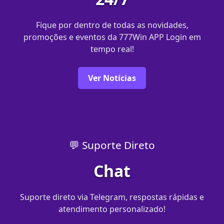
Fique por dentro de todas as novidades,
promoções e eventos da 777Win APP Login em
tempo real!
Ver Notícias
💬 Suporte Direto
Chat
Suporte direto via Telegram, respostas rápidas e
atendimento personalizado!