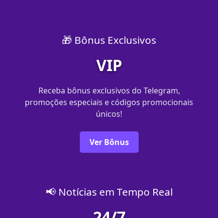
🎁 Bônus Exclusivos
VIP
Receba bônus exclusivos do Telegram,
promoções especiais e códigos promocionais
únicos!
Ver Bônus
📢 Notícias em Tempo Real
24/7