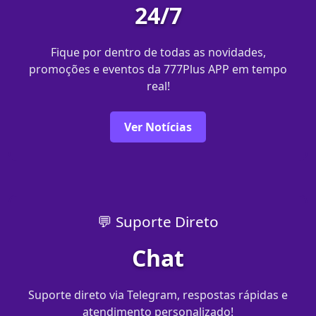
24/7
Fique por dentro de todas as novidades,
promoções e eventos da 777Plus APP em tempo
real!
Ver Notícias
💬 Suporte Direto
Chat
Suporte direto via Telegram, respostas rápidas e
atendimento personalizado!