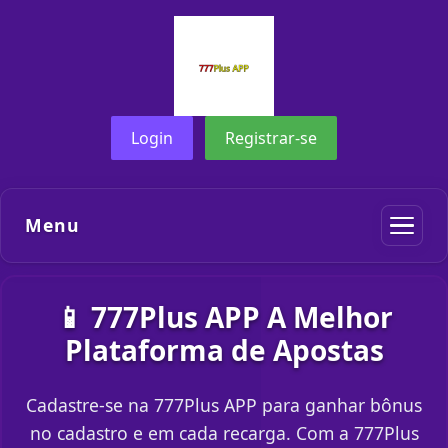
Login
Registrar-se
Menu
📱 777Plus APP A Melhor
Plataforma de Apostas
Cadastre-se na 777Plus APP para ganhar bônus
no cadastro e em cada recarga. Com a 777Plus