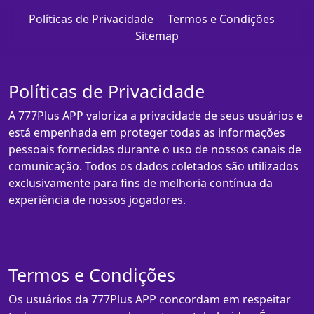
Políticas de Privacidade
Termos e Condições
Sitemap
Políticas de Privacidade
A 777Plus APP valoriza a privacidade de seus usuários e
está empenhada em proteger todas as informações
pessoais fornecidas durante o uso de nossos canais de
comunicação. Todos os dados coletados são utilizados
exclusivamente para fins de melhoria contínua da
experiência de nossos jogadores.
Termos e Condições
Os usuários da 777Plus APP concordam em respeitar