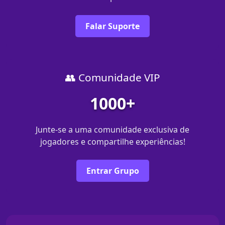
Falar Suporte
👥 Comunidade VIP
1000+
Junte-se a uma comunidade exclusiva de
jogadores e compartilhe experiências!
Entrar Grupo