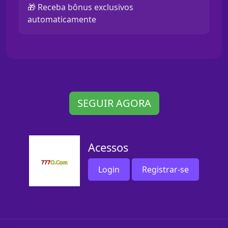
🎁 Receba bônus exclusivos
automaticamente
SEGUIR AGORA
Acessos
Login
Registrar-se