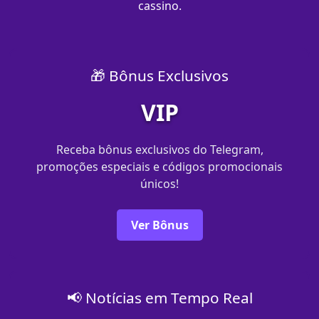
cassino.
🎁 Bônus Exclusivos
VIP
Receba bônus exclusivos do Telegram,
promoções especiais e códigos promocionais
únicos!
Ver Bônus
📢 Notícias em Tempo Real