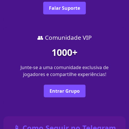
Falar Suporte
👥 Comunidade VIP
1000+
Junte-se a uma comunidade exclusiva de
jogadores e compartilhe experiências!
Entrar Grupo
📱 Como Seguir no Telegram