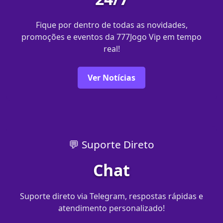
Fique por dentro de todas as novidades,
promoções e eventos da 777Jogo Vip em tempo
real!
Ver Notícias
💬 Suporte Direto
Chat
Suporte direto via Telegram, respostas rápidas e
atendimento personalizado!