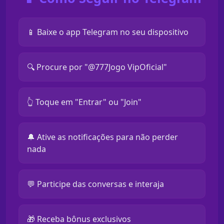
📱 Baixe o app Telegram no seu dispositivo
🔍 Procure por "@777Jogo VipOficial"
👆 Toque em "Entrar" ou "Join"
🔔 Ative as notificações para não perder
nada
💬 Participe das conversas e interaja
🎁 Receba bônus exclusivos