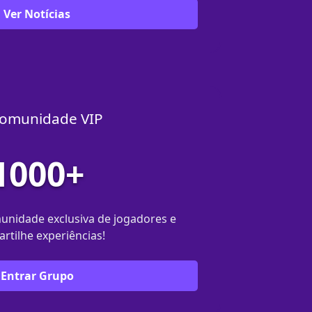
Ver Notícias
Comunidade VIP
1000+
unidade exclusiva de jogadores e
rtilhe experiências!
Entrar Grupo