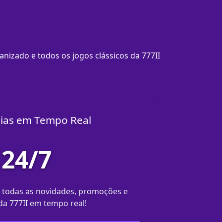
izado e todos os jogos clássicos da 777II
cias em Tempo Real
24/7
e todas as novidades, promoções e
da 777II em tempo real!