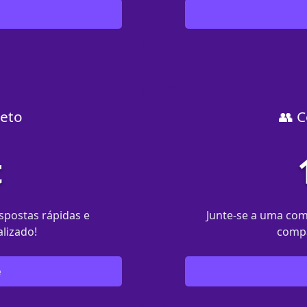
reto
👥 
t
espostas rápidas e
Junte-se a uma com
lizado!
compa
e