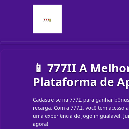
📱 777II A Melho
Plataforma de A
Cadastre-se na 777II para ganhar bônu
recarga. Com a 777II, você tem acesso a
uma experiência de jogo inigualável. J
agora!