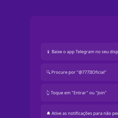
📱 Baixe o app Telegram no seu disp
🔍 Procure por "@777IIOficial"
👆 Toque em "Entrar" ou "Join"
🔔 Ative as notificações para não p