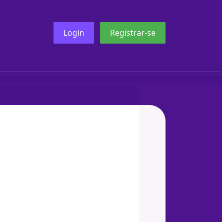
Login
Registrar-se