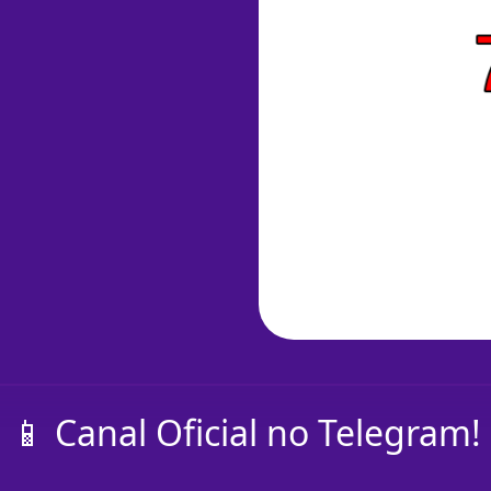
📱 Canal Oficial no Telegram!