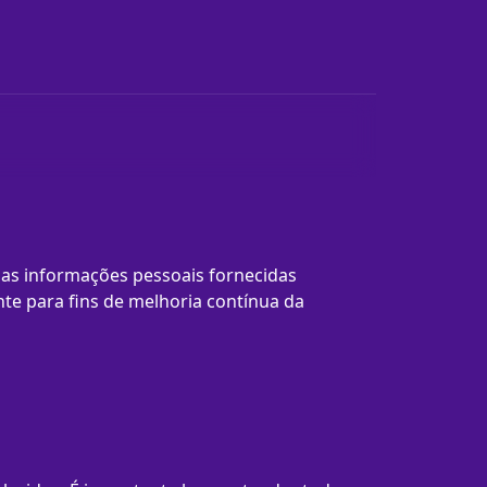
 as informações pessoais fornecidas
te para fins de melhoria contínua da