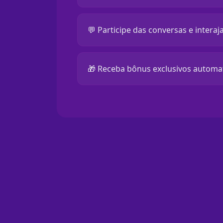
💬 Participe das conversas e interaj
🎁 Receba bônus exclusivos autom