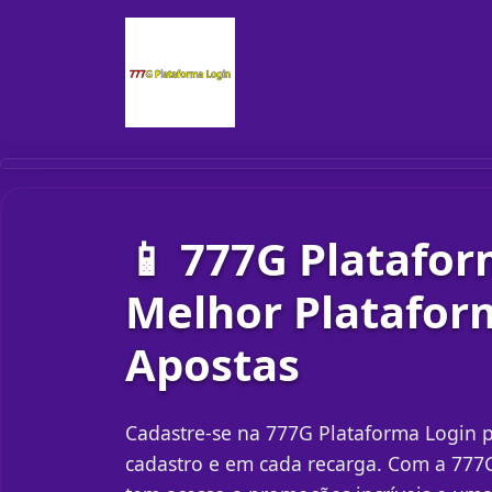
📱 777G Platafor
Melhor Platafor
Apostas
Cadastre-se na 777G Plataforma Login 
cadastro e em cada recarga. Com a 777