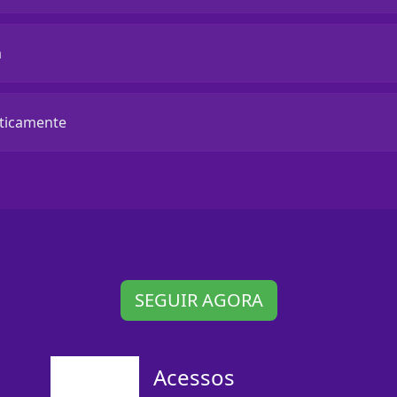
a
aticamente
SEGUIR AGORA
Acessos