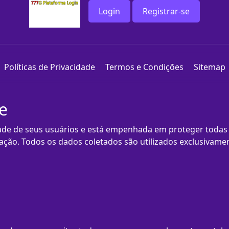
Login
Registrar-se
Políticas de Privacidade
Termos e Condições
Sitemap
de
dade de seus usuários e está empenhada em proteger todas
ção. Todos os dados coletados são utilizados exclusivamen