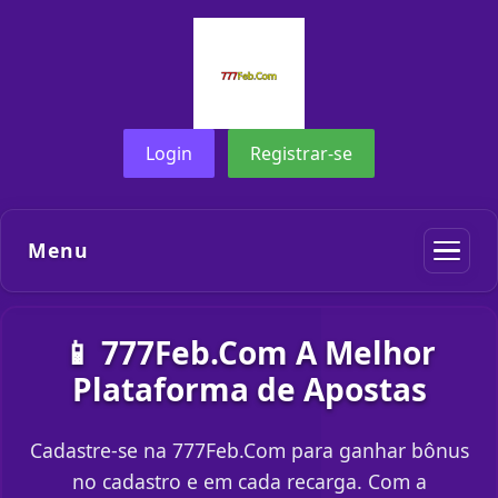
Login
Registrar-se
Menu
📱 777Feb.Com A Melhor
Plataforma de Apostas
Cadastre-se na 777Feb.Com para ganhar bônus
no cadastro e em cada recarga. Com a