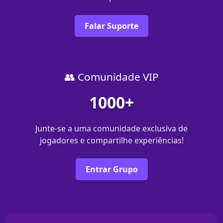
Falar Suporte
👥 Comunidade VIP
1000+
Junte-se a uma comunidade exclusiva de
jogadores e compartilhe experiências!
Entrar Grupo