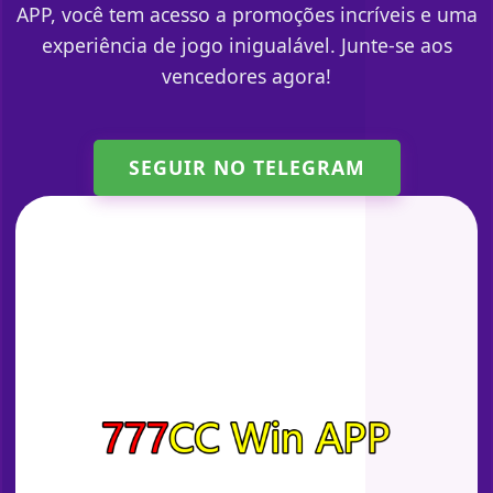
APP, você tem acesso a promoções incríveis e uma
experiência de jogo inigualável. Junte-se aos
vencedores agora!
SEGUIR NO TELEGRAM