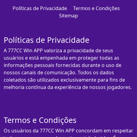
Políticas de Privacidade
Termos e Condições
Sitemap
Políticas de Privacidade
A 777CC Win APP valoriza a privacidade de seus
usuários e está empenhada em proteger todas as
informações pessoais fornecidas durante o uso de
nossos canais de comunicação. Todos os dados
coletados são utilizados exclusivamente para fins de
melhoria contínua da experiência de nossos jogadores.
Termos e Condições
Os usuários da 777CC Win APP concordam em respeitar