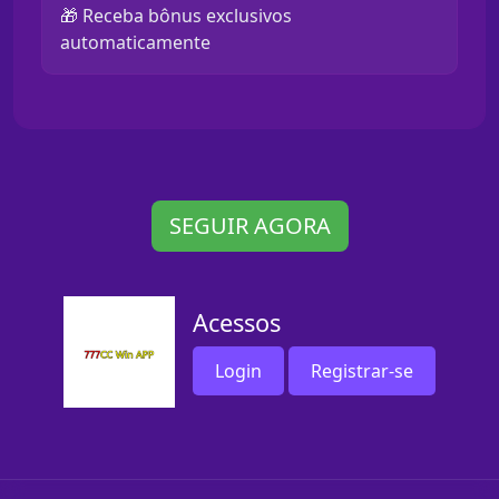
🎁 Receba bônus exclusivos
automaticamente
SEGUIR AGORA
Acessos
Login
Registrar-se