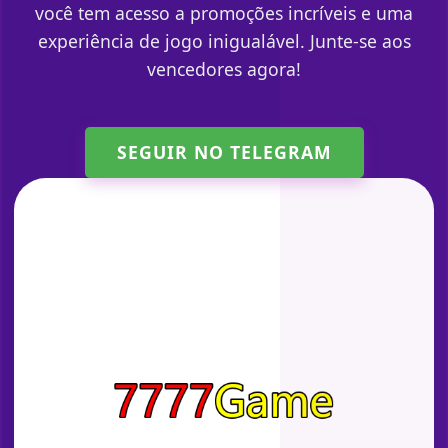
você tem acesso a promoções incríveis e uma
experiência de jogo inigualável. Junte-se aos
vencedores agora!
SEGUIR NO TELEGRAM