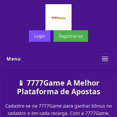
Login
Registrar-se
Menu
📱 7777Game A Melhor
Plataforma de Apostas
Cadastre-se na 7777Game para ganhar bônus no
cadastro e em cada recarga. Com a 7777Game,