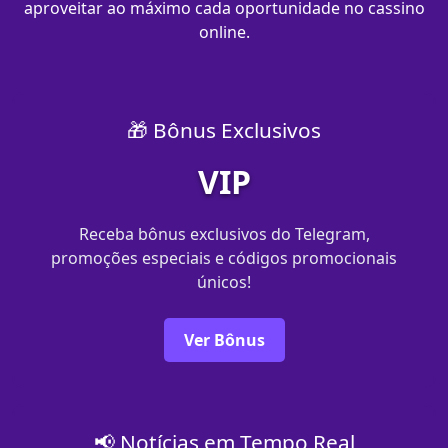
aproveitar ao máximo cada oportunidade no cassino
online.
🎁 Bônus Exclusivos
VIP
Receba bônus exclusivos do Telegram,
promoções especiais e códigos promocionais
únicos!
Ver Bônus
📢 Notícias em Tempo Real