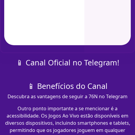
📱 Canal Oficial no Telegram!
📱 Benefícios do Canal
Descubra as vantagens de seguir a 76N no Telegram
Outro ponto importante a se mencionar é a
acessibilidade. Os Jogos Ao Vivo estão disponíveis em
diversos dispositivos, incluindo smartphones e tablets,
permitindo que os jogadores joguem em qualquer