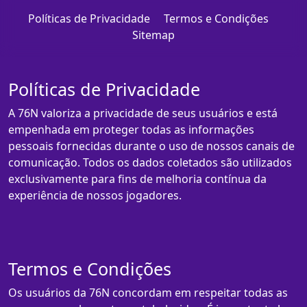
Políticas de Privacidade
Termos e Condições
Sitemap
Políticas de Privacidade
A 76N valoriza a privacidade de seus usuários e está
empenhada em proteger todas as informações
pessoais fornecidas durante o uso de nossos canais de
comunicação. Todos os dados coletados são utilizados
exclusivamente para fins de melhoria contínua da
experiência de nossos jogadores.
Termos e Condições
Os usuários da 76N concordam em respeitar todas as