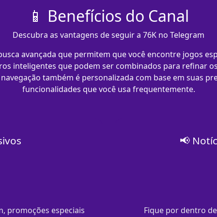
📱 Benefícios do Canal
Descubra as vantagens de seguir a 76K no Telegram
busca avançada que permitem que você encontre jogos espe
ltros inteligentes que podem ser combinados para refinar o
 navegação também é personalizada com base em suas pref
funcionalidades que você usa frequentemente.
sivos
📢 Notí
m, promoções especiais
Fique por dentro d