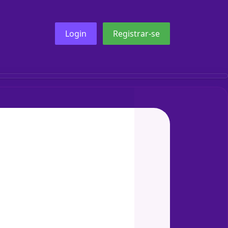
Login
Registrar-se