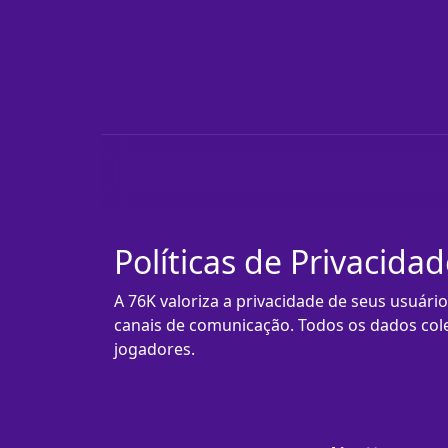
Políticas de Privacida
A 76K valoriza a privacidade de seus usuár
canais de comunicação. Todos os dados cole
jogadores.