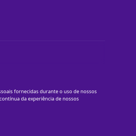
ssoais fornecidas durante o uso de nossos
 contínua da experiência de nossos