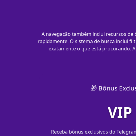
A navegação também inclui recursos de 
rapidamente. O sistema de busca inclui fi
exatamente o que está procurando. A
🎁 Bônus Exclu
VIP
Receba bônus exclusivos do Telegra