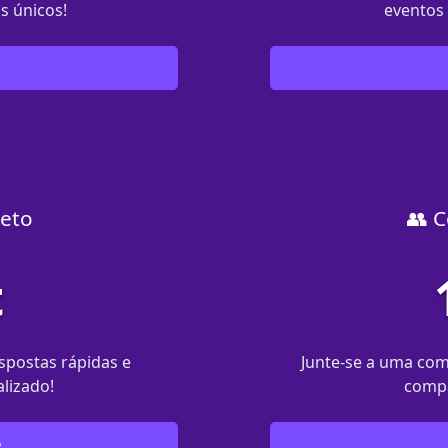
s únicos!
eventos
reto
👥 
t
espostas rápidas e
Junte-se a uma com
lizado!
compa
e