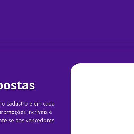
postas
no cadastro e em cada
promoções incríveis e
unte-se aos vencedores