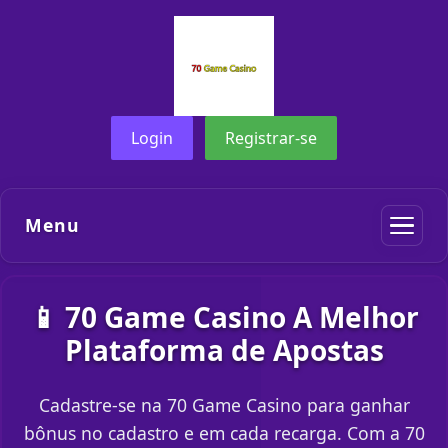
Login
Registrar-se
Menu
📱 70 Game Casino A Melhor
Plataforma de Apostas
Cadastre-se na 70 Game Casino para ganhar
bônus no cadastro e em cada recarga. Com a 70