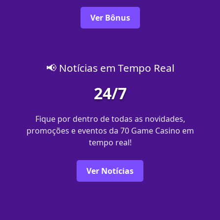
Ver Bônus
📢 Notícias em Tempo Real
24/7
Fique por dentro de todas as novidades,
promoções e eventos da 70 Game Casino em
tempo real!
Ver Notícias