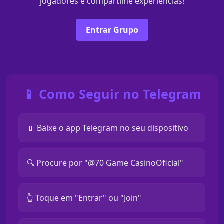
jogadores e compartilhe experiências!
Entrar Grupo
📱 Como Seguir no Telegram
📱 Baixe o app Telegram no seu dispositivo
🔍 Procure por "@70 Game CasinoOficial"
👆 Toque em "Entrar" ou "Join"