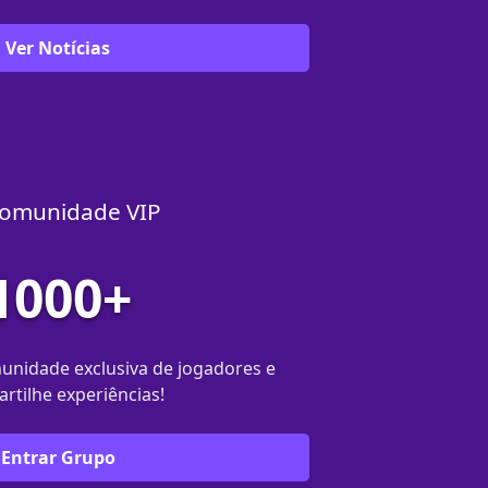
Ver Notícias
Comunidade VIP
1000+
unidade exclusiva de jogadores e
rtilhe experiências!
Entrar Grupo