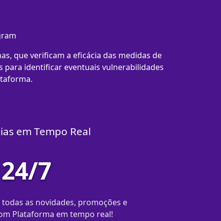
egram
nas, que verificam a eficácia das medidas de
para identificar eventuais vulnerabilidades
ataforma.
cias em Tempo Real
24/7
e todas as novidades, promoções e
om Plataforma em tempo real!