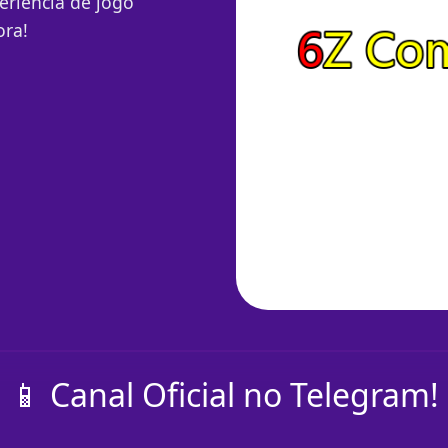
eriência de jogo
ora!
📱 Canal Oficial no Telegram!