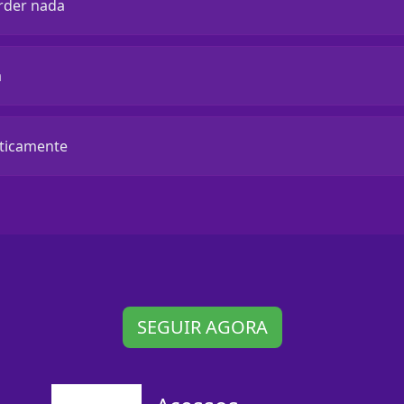
erder nada
a
aticamente
SEGUIR AGORA