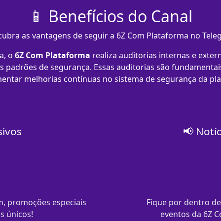
📱 Benefícios do Canal
ubra as vantagens de seguir a 6Z Com Plataforma no Tel
a, o
6Z Com Plataforma
realiza auditorias internas e exter
padrões de segurança. Essas auditorias são fundamentais 
entar melhorias contínuas no sistema de segurança da pl
sivos
📢 Notí
m, promoções especiais
Fique por dentro d
s únicos!
eventos da 6Z C