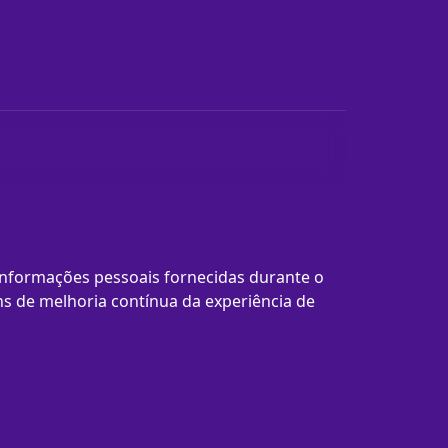
informações pessoais fornecidas durante o
ns de melhoria contínua da experiência de