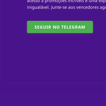
acesso a promoções incríveis e uma exp
inigualável. Junte-se aos vencedores ag
SEGUIR NO TELEGRAM