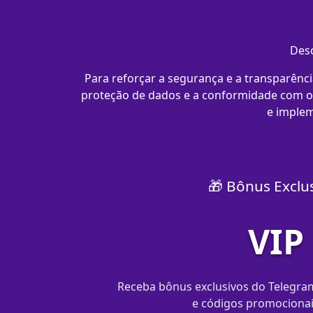
Desc
Para reforçar a segurança e a transparênci
proteção de dados e a conformidade com os 
e implem
🎁 Bônus Exclu
VIP
Receba bônus exclusivos do Telegra
e códigos promocionai