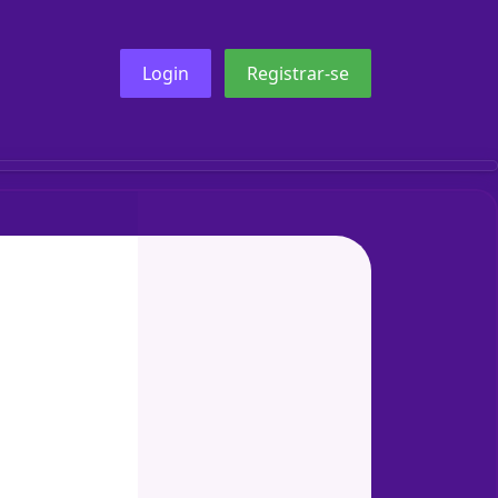
Login
Registrar-se