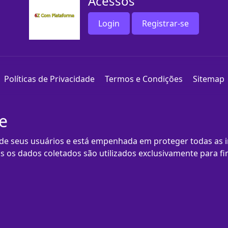
Acessos
Login
Registrar-se
Políticas de Privacidade
Termos e Condições
Sitemap
de
e de seus usuários e está empenhada em proteger todas as 
 os dados coletados são utilizados exclusivamente para fi