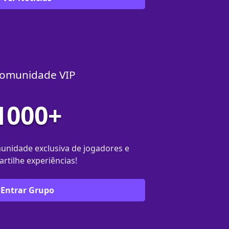
Comunidade VIP
1000+
unidade exclusiva de jogadores e
rtilhe experiências!
Entrar Grupo