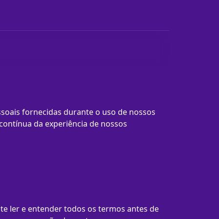
ssoais fornecidas durante o uso de nossos
 contínua da experiência de nossos
te ler e entender todos os termos antes de