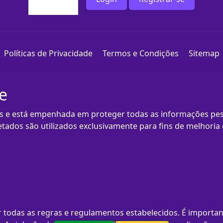
Políticas de Privacidade
Termos e Condições
Sitemap
de
ios e está empenhada em proteger todas as informações pe
tados são utilizados exclusivamente para fins de melhoria
todas as regras e regulamentos estabelecidos. É importan