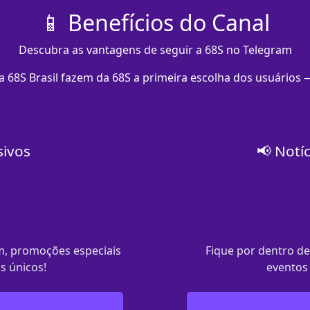
📱 Benefícios do Canal
Descubra as vantagens de seguir a 68S no Telegram
da 68S Brasil fazem da 68S a primeira escolha dos usuários
sivos
📢 Notí
m, promoções especiais
Fique por dentro d
s únicos!
eventos