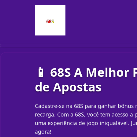
📱 68S A Melhor 
de Apostas
Cadastre-se na 68S para ganhar bônus 
recarga. Com a 68S, você tem acesso a 
uma experiência de jogo inigualável. J
agora!