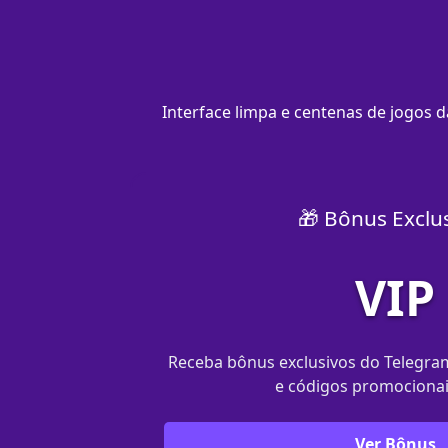
Interface limpa e centenas de jogos 
🎁 Bônus Exclu
VIP
Receba bônus exclusivos do Telegra
e códigos promocionai
Ver Bônus