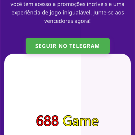
você tem acesso a promoções incríveis e uma
experiência de jogo inigualável. Junte-se aos
vencedores agora!
SEGUIR NO TELEGRAM