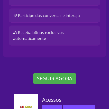
💬 Participe das conversas e interaja
🎁 Receba bônus exclusivos
automaticamente
SEGUIR AGORA
Acessos