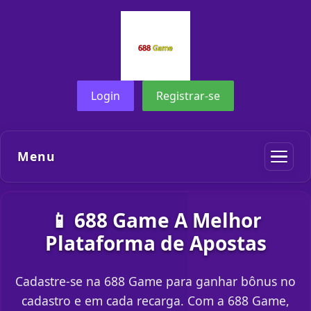
Login
Registrar-se
Menu
📱 688 Game A Melhor
Plataforma de Apostas
Cadastre-se na 688 Game para ganhar bônus no
cadastro e em cada recarga. Com a 688 Game,