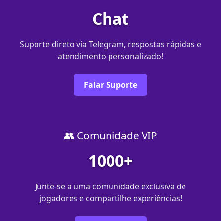
Chat
Suporte direto via Telegram, respostas rápidas e
atendimento personalizado!
Falar Suporte
👥 Comunidade VIP
1000+
Junte-se a uma comunidade exclusiva de
jogadores e compartilhe experiências!