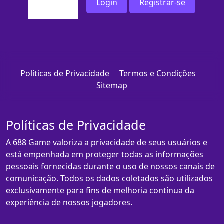
Login
Registrar-se
Políticas de Privacidade
Termos e Condições
Sitemap
Políticas de Privacidade
A 688 Game valoriza a privacidade de seus usuários e
está empenhada em proteger todas as informações
pessoais fornecidas durante o uso de nossos canais de
comunicação. Todos os dados coletados são utilizados
exclusivamente para fins de melhoria contínua da
experiência de nossos jogadores.