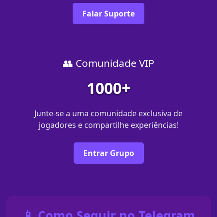
Falar Suporte
👥 Comunidade VIP
1000+
Junte-se a uma comunidade exclusiva de
jogadores e compartilhe experiências!
Entrar Grupo
📱 Como Seguir no Telegram