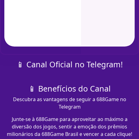
📱 Canal Oficial no Telegram!
📱 Benefícios do Canal
Descubra as vantagens de seguir a 688Game no
Telegram
Junte-se à 688Game para aproveitar ao máximo a
diversão dos jogos, sentir a emoção dos prêmios
milionários da 688Game Brasil e vencer a cada clique!