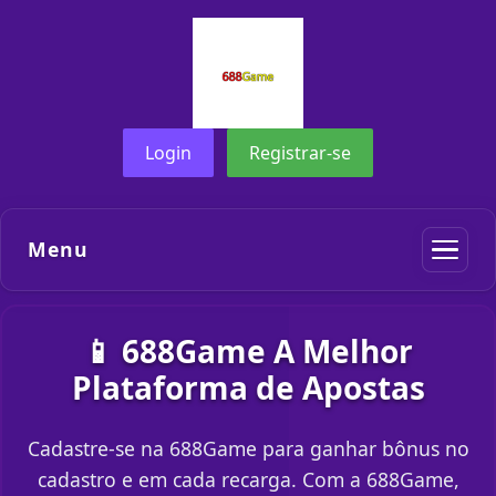
Login
Registrar-se
Menu
📱 688Game A Melhor
Plataforma de Apostas
Cadastre-se na 688Game para ganhar bônus no
cadastro e em cada recarga. Com a 688Game,