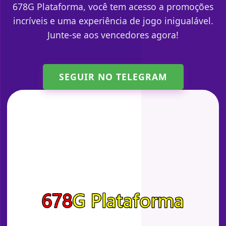
678G Plataforma, você tem acesso a promoções
incríveis e uma experiência de jogo inigualável.
Junte-se aos vencedores agora!
SEGUIR NO TELEGRAM