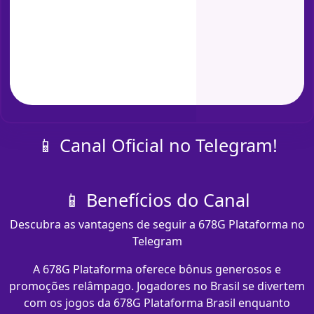
📱 Canal Oficial no Telegram!
📱 Benefícios do Canal
Descubra as vantagens de seguir a 678G Plataforma no
Telegram
A 678G Plataforma oferece bônus generosos e
promoções relâmpago. Jogadores no Brasil se divertem
com os jogos da 678G Plataforma Brasil enquanto