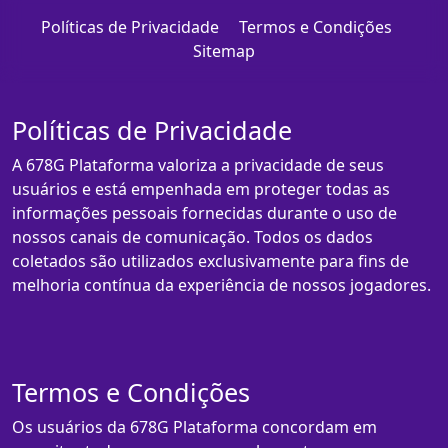
Políticas de Privacidade
Termos e Condições
Sitemap
Políticas de Privacidade
A 678G Plataforma valoriza a privacidade de seus
usuários e está empenhada em proteger todas as
informações pessoais fornecidas durante o uso de
nossos canais de comunicação. Todos os dados
coletados são utilizados exclusivamente para fins de
melhoria contínua da experiência de nossos jogadores.
Termos e Condições
Os usuários da 678G Plataforma concordam em