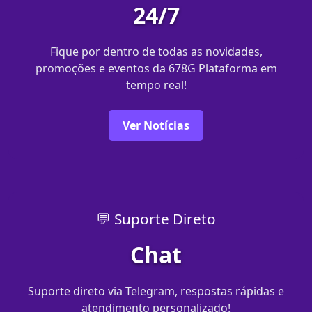
24/7
Fique por dentro de todas as novidades,
promoções e eventos da 678G Plataforma em
tempo real!
Ver Notícias
💬 Suporte Direto
Chat
Suporte direto via Telegram, respostas rápidas e
atendimento personalizado!