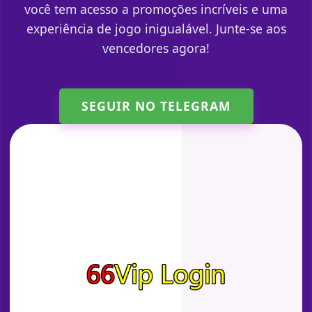
você tem acesso a promoções incríveis e uma
experiência de jogo inigualável. Junte-se aos
vencedores agora!
SEGUIR NO TELEGRAM