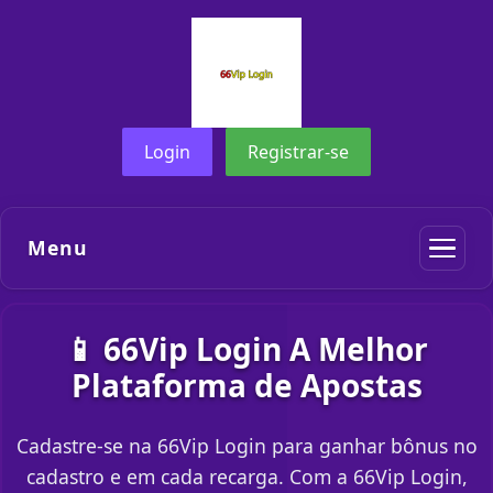
Login
Registrar-se
Menu
📱 66Vip Login A Melhor
Plataforma de Apostas
Cadastre-se na 66Vip Login para ganhar bônus no
cadastro e em cada recarga. Com a 66Vip Login,