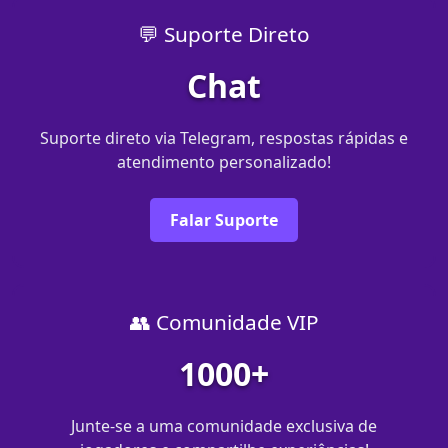
💬 Suporte Direto
Chat
Suporte direto via Telegram, respostas rápidas e
atendimento personalizado!
Falar Suporte
👥 Comunidade VIP
1000+
Junte-se a uma comunidade exclusiva de