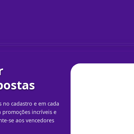
r
postas
 no cadastro e em cada
 promoções incríveis e
unte-se aos vencedores