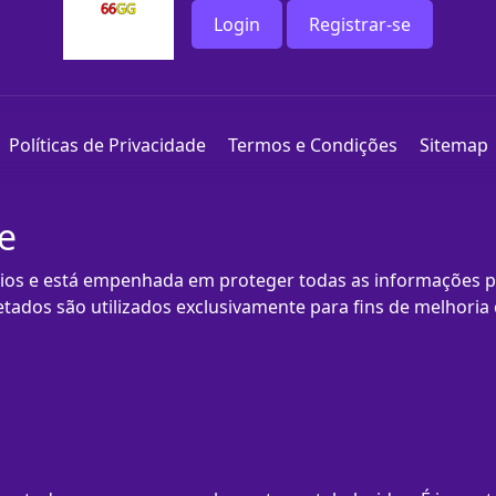
Login
Registrar-se
Políticas de Privacidade
Termos e Condições
Sitemap
de
ários e está empenhada em proteger todas as informações p
tados são utilizados exclusivamente para fins de melhoria