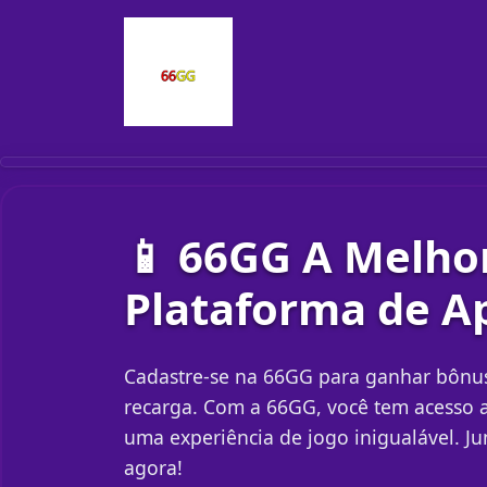
📱 66GG A Melho
Plataforma de A
Cadastre-se na 66GG para ganhar bônus
recarga. Com a 66GG, você tem acesso a
uma experiência de jogo inigualável. J
agora!