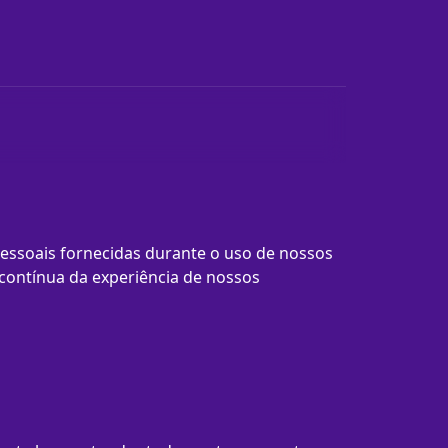
essoais fornecidas durante o uso de nossos
 contínua da experiência de nossos