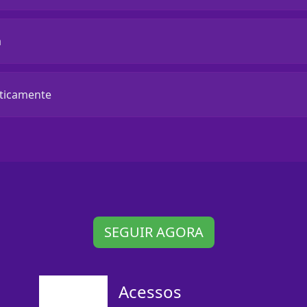
a
aticamente
SEGUIR AGORA
Acessos