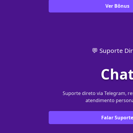
Ver Bônus
💬 Suporte Di
Cha
Suporte direto via Telegram, r
atendimento persona
Falar Suport