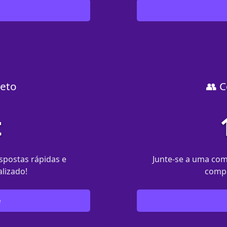
reto
👥 
t
espostas rápidas e
Junte-se a uma com
lizado!
compa
e