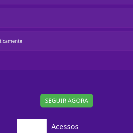
a
aticamente
SEGUIR AGORA
Acessos