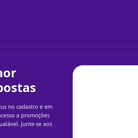
hor
postas
us no cadastro e em
acesso a promoções
ualável. Junte-se aos