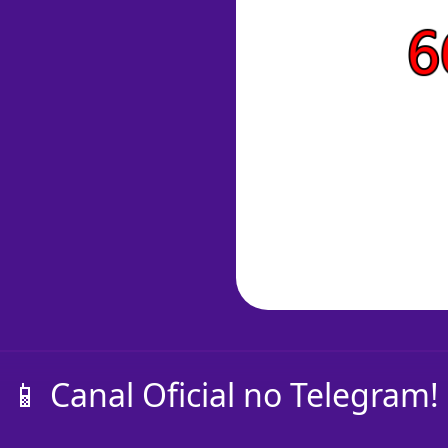
📱 Canal Oficial no Telegram!