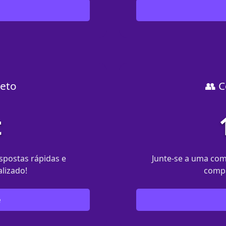
reto
👥 
t
espostas rápidas e
Junte-se a uma com
lizado!
compa
e