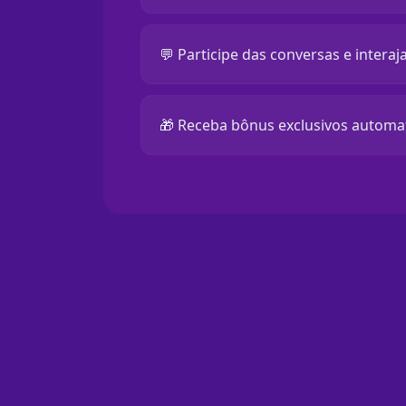
💬 Participe das conversas e interaj
🎁 Receba bônus exclusivos autom