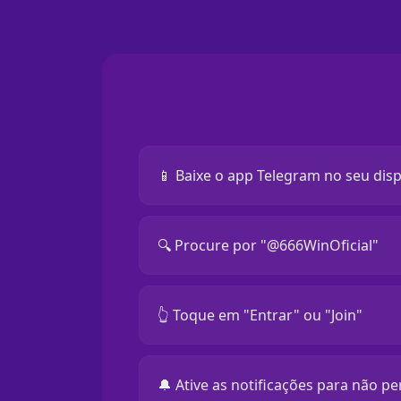
📱 Baixe o app Telegram no seu disp
🔍 Procure por "@666WinOficial"
👆 Toque em "Entrar" ou "Join"
🔔 Ative as notificações para não p