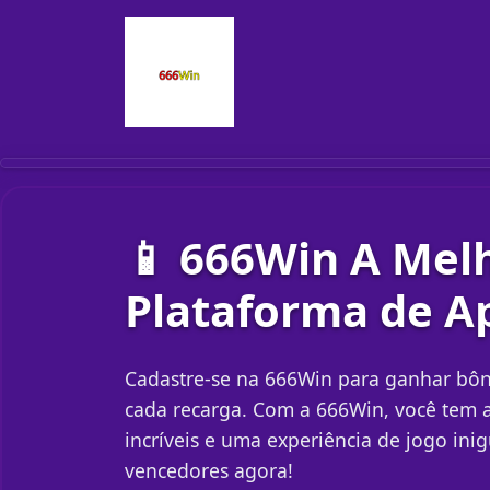
📱 666Win A Mel
Plataforma de A
Cadastre-se na 666Win para ganhar bôn
cada recarga. Com a 666Win, você tem 
incríveis e uma experiência de jogo inig
vencedores agora!