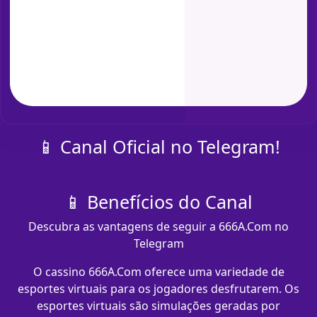
📱 Canal Oficial no Telegram!
📱 Benefícios do Canal
Descubra as vantagens de seguir a 666A.Com no
Telegram
O cassino 666A.Com oferece uma variedade de
esportes virtuais para os jogadores desfrutarem. Os
esportes virtuais são simulações geradas por