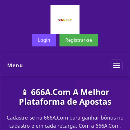
Login
Registrar-se
Menu
📱 666A.Com A Melhor
Plataforma de Apostas
Cadastre-se na 666A.Com para ganhar bônus no
cadastro e em cada recarga. Com a 666A.Com,