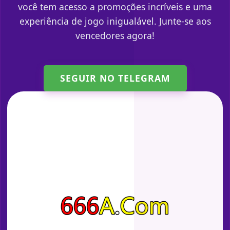
você tem acesso a promoções incríveis e uma
experiência de jogo inigualável. Junte-se aos
vencedores agora!
SEGUIR NO TELEGRAM