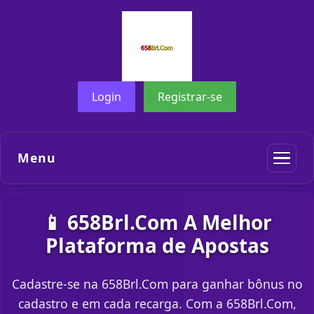
Login
Registrar-se
Menu
📱 658Brl.Com A Melhor
Plataforma de Apostas
Cadastre-se na 658Brl.Com para ganhar bônus no
cadastro e em cada recarga. Com a 658Brl.Com,