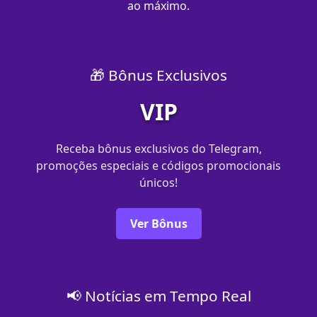
ao máximo.
🎁 Bônus Exclusivos
VIP
Receba bônus exclusivos do Telegram,
promoções especiais e códigos promocionais
únicos!
Ver Bônus
📢 Notícias em Tempo Real