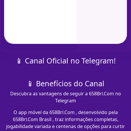
📱 Canal Oficial no Telegram!
📱 Benefícios do Canal
Descubra as vantagens de seguir a 658Brl.Com no
Telegram
O app móvel da 658Brl.Com , desenvolvido pela
658Brl.Com Brasil , traz informações completas,
jogabilidade variada e centenas de opções para curtir