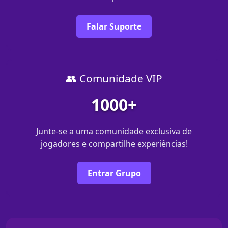
Falar Suporte
👥 Comunidade VIP
1000+
Junte-se a uma comunidade exclusiva de
jogadores e compartilhe experiências!
Entrar Grupo