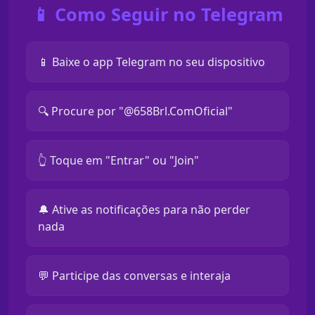
📱 Como Seguir no Telegram
📱 Baixe o app Telegram no seu dispositivo
🔍 Procure por "@658Brl.ComOficial"
👆 Toque em "Entrar" ou "Join"
🔔 Ative as notificações para não perder
nada
💬 Participe das conversas e interaja