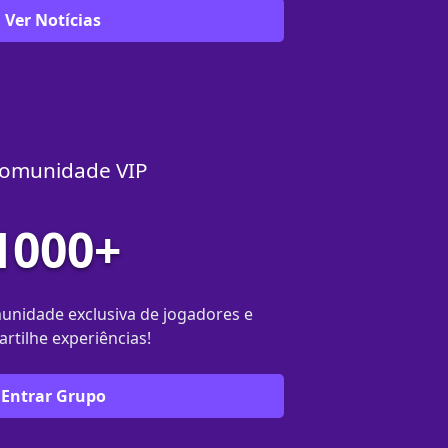
Ver Notícias
Comunidade VIP
1000+
unidade exclusiva de jogadores e
rtilhe experiências!
Entrar Grupo