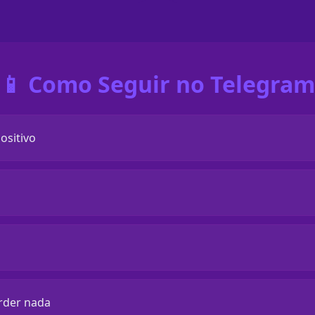
📱 Como Seguir no Telegram
ositivo
erder nada