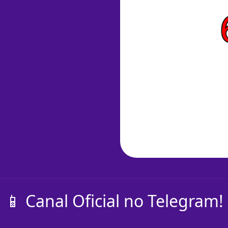
📱 Canal Oficial no Telegram!