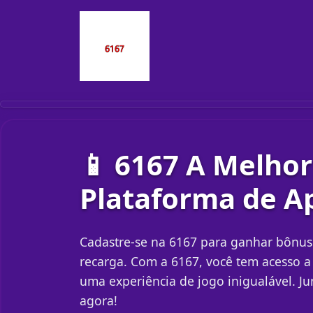
📱 6167 A Melhor
Plataforma de A
Cadastre-se na 6167 para ganhar bônus
recarga. Com a 6167, você tem acesso a
uma experiência de jogo inigualável. J
agora!