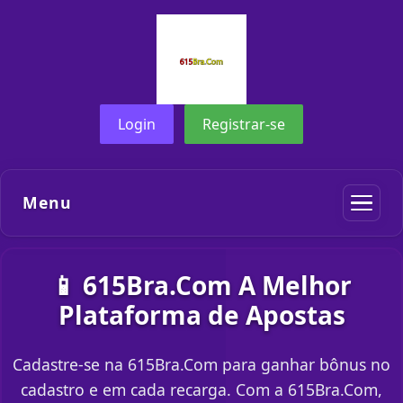
Login
Registrar-se
Menu
📱 615Bra.Com A Melhor
Plataforma de Apostas
Cadastre-se na 615Bra.Com para ganhar bônus no
cadastro e em cada recarga. Com a 615Bra.Com,