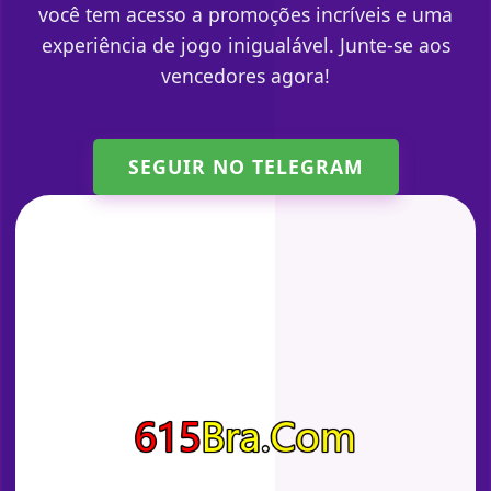
você tem acesso a promoções incríveis e uma
experiência de jogo inigualável. Junte-se aos
vencedores agora!
SEGUIR NO TELEGRAM