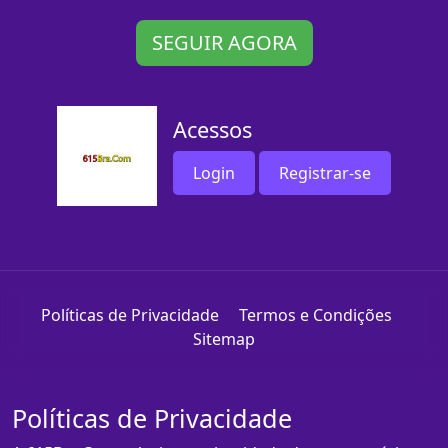
SEGUIR AGORA
Acessos
Login
Registrar-se
Políticas de Privacidade
Termos e Condições
Sitemap
Políticas de Privacidade