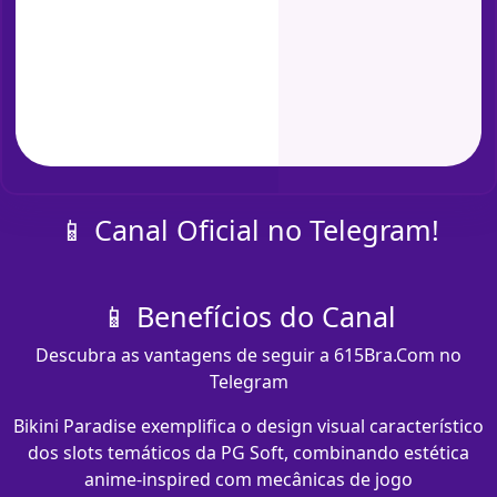
📱 Canal Oficial no Telegram!
📱 Benefícios do Canal
Descubra as vantagens de seguir a 615Bra.Com no
Telegram
Bikini Paradise exemplifica o design visual característico
dos slots temáticos da PG Soft, combinando estética
anime-inspired com mecânicas de jogo