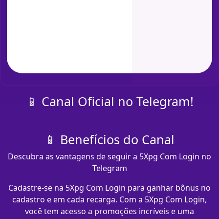
📱 Canal Oficial no Telegram!
📱 Benefícios do Canal
Descubra as vantagens de seguir a 5Xpg Com Login no
Telegram
Cadastre-se na 5Xpg Com Login para ganhar bônus no
cadastro e em cada recarga. Com a 5Xpg Com Login,
você tem acesso a promoções incríveis e uma