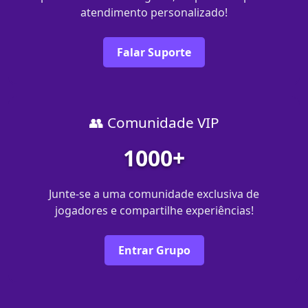
atendimento personalizado!
Falar Suporte
👥 Comunidade VIP
1000+
Junte-se a uma comunidade exclusiva de
jogadores e compartilhe experiências!
Entrar Grupo