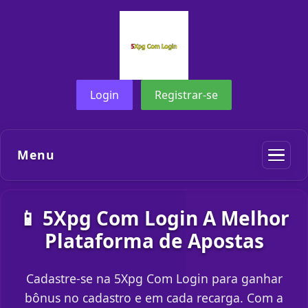
Login
Registrar-se
Menu
📱 5Xpg Com Login A Melhor
Plataforma de Apostas
Cadastre-se na 5Xpg Com Login para ganhar
bônus no cadastro e em cada recarga. Com a