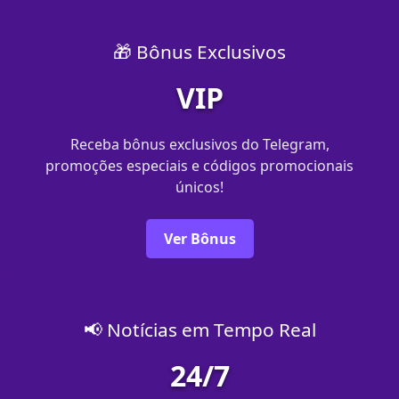
🎁 Bônus Exclusivos
VIP
Receba bônus exclusivos do Telegram,
promoções especiais e códigos promocionais
únicos!
Ver Bônus
📢 Notícias em Tempo Real
24/7