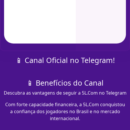
📱 Canal Oficial no Telegram!
📱 Benefícios do Canal
Descubra as vantagens de seguir a 5L.Com no Telegram
Com forte capacidade financeira, a 5L.Com conquistou
a confiança dos jogadores no Brasil e no mercado
internacional.