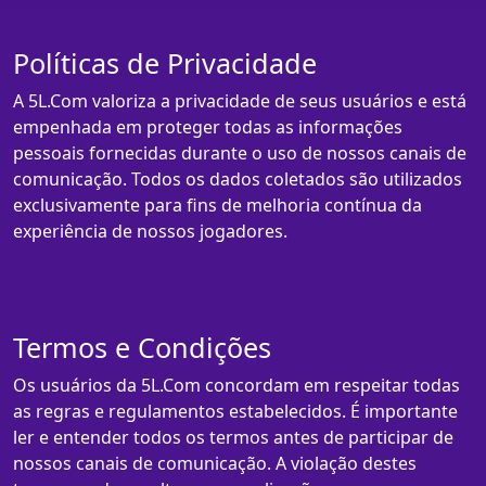
Políticas de Privacidade
A 5L.Com valoriza a privacidade de seus usuários e está
empenhada em proteger todas as informações
pessoais fornecidas durante o uso de nossos canais de
comunicação. Todos os dados coletados são utilizados
exclusivamente para fins de melhoria contínua da
experiência de nossos jogadores.
Termos e Condições
Os usuários da 5L.Com concordam em respeitar todas
as regras e regulamentos estabelecidos. É importante
ler e entender todos os termos antes de participar de
nossos canais de comunicação. A violação destes