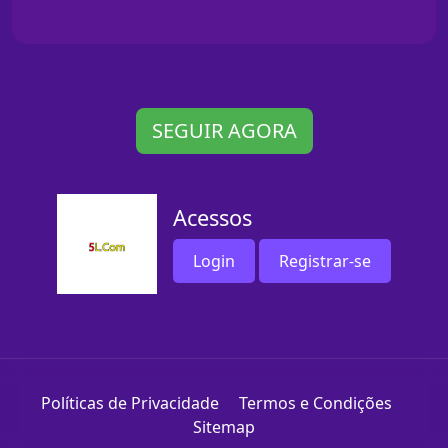
SEGUIR AGORA
Acessos
Login
Registrar-se
Políticas de Privacidade
Termos e Condições
Sitemap