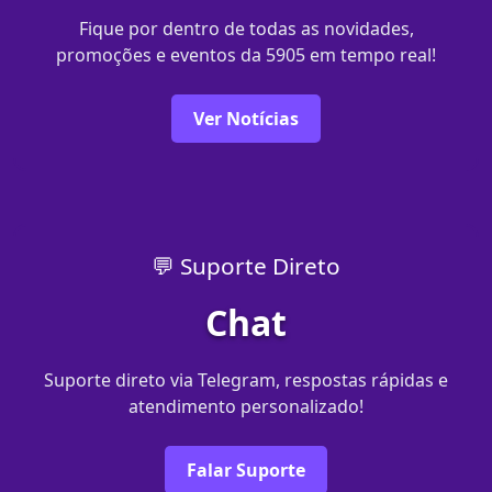
Fique por dentro de todas as novidades,
promoções e eventos da 5905 em tempo real!
Ver Notícias
💬 Suporte Direto
Chat
Suporte direto via Telegram, respostas rápidas e
atendimento personalizado!
Falar Suporte