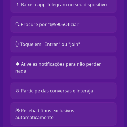
📱 Baixe o app Telegram no seu dispositivo
🔍 Procure por "@5905Oficial"
👆 Toque em "Entrar" ou "Join"
🔔 Ative as notificações para não perder
nada
💬 Participe das conversas e interaja
🎁 Receba bônus exclusivos
automaticamente