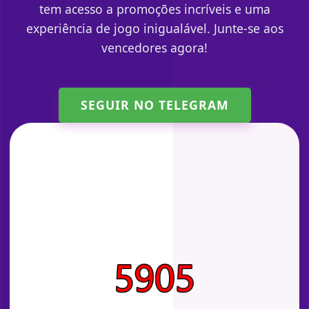
tem acesso a promoções incríveis e uma
experiência de jogo inigualável. Junte-se aos
vencedores agora!
SEGUIR NO TELEGRAM