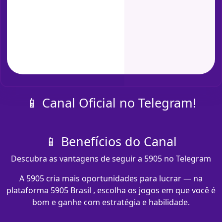
📱 Canal Oficial no Telegram!
📱 Benefícios do Canal
Descubra as vantagens de seguir a 5905 no Telegram
A 5905 cria mais oportunidades para lucrar — na
plataforma 5905 Brasil , escolha os jogos em que você é
bom e ganhe com estratégia e habilidade.