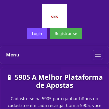
Login
Registrar-se
Menu
📱 5905 A Melhor Plataforma
de Apostas
Cadastre-se na 5905 para ganhar bônus no
cadastro e em cada recarga. Com a 5905, você