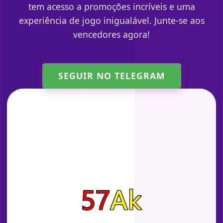
tem acesso a promoções incríveis e uma
experiência de jogo inigualável. Junte-se aos
vencedores agora!
SEGUIR NO TELEGRAM