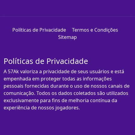
Políticas de Privacidade
Termos e Condições
Sitemap
Políticas de Privacidade
A 57Ak valoriza a privacidade de seus usuários e está
empenhada em proteger todas as informações
pessoais fornecidas durante o uso de nossos canais de
comunicação. Todos os dados coletados são utilizados
exclusivamente para fins de melhoria contínua da
experiência de nossos jogadores.