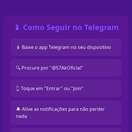
📱 Como Seguir no Telegram
📱 Baixe o app Telegram no seu dispositivo
🔍 Procure por "@57AkOficial"
👆 Toque em "Entrar" ou "Join"
🔔 Ative as notificações para não perder
nada