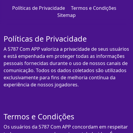
Políticas de Privacidade
Termos e Condições
Sitemap
Políticas de Privacidade
A 5787 Com APP valoriza a privacidade de seus usuários
e está empenhada em proteger todas as informações
pessoais fornecidas durante o uso de nossos canais de
comunicação. Todos os dados coletados são utilizados
exclusivamente para fins de melhoria contínua da
experiência de nossos jogadores.
Termos e Condições
Os usuários da 5787 Com APP concordam em respeitar