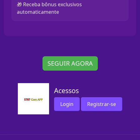
🎁 Receba bônus exclusivos
automaticamente
SEGUIR AGORA
Acessos
Login
Registrar-se