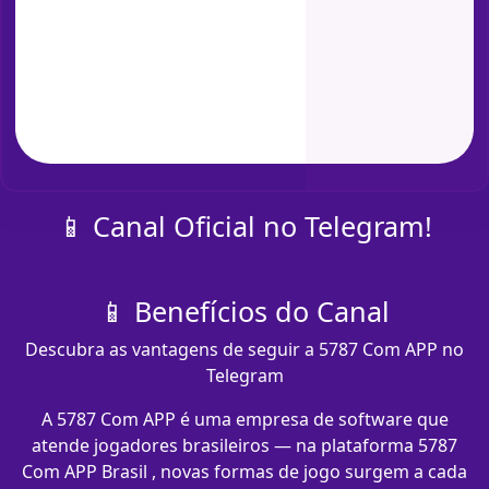
📱 Canal Oficial no Telegram!
📱 Benefícios do Canal
Descubra as vantagens de seguir a 5787 Com APP no
Telegram
A 5787 Com APP é uma empresa de software que
atende jogadores brasileiros — na plataforma 5787
Com APP Brasil , novas formas de jogo surgem a cada