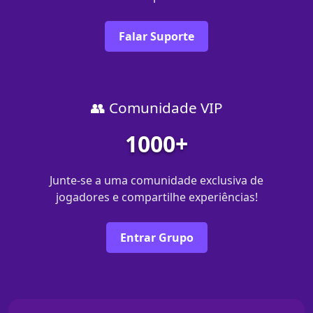
Falar Suporte
👥 Comunidade VIP
1000+
Junte-se a uma comunidade exclusiva de
jogadores e compartilhe experiências!
Entrar Grupo