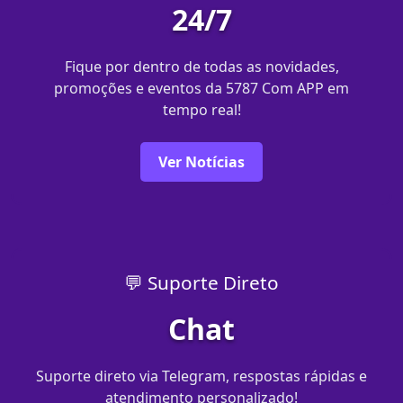
24/7
Fique por dentro de todas as novidades,
promoções e eventos da 5787 Com APP em
tempo real!
Ver Notícias
💬 Suporte Direto
Chat
Suporte direto via Telegram, respostas rápidas e
atendimento personalizado!