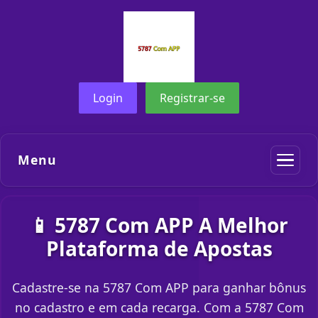
Login
Registrar-se
Menu
📱 5787 Com APP A Melhor
Plataforma de Apostas
Cadastre-se na 5787 Com APP para ganhar bônus
no cadastro e em cada recarga. Com a 5787 Com