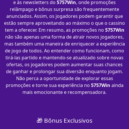
e às newsletters do
5757Win
, onde promoções
relâmpago e bônus surpresa são frequentemente
anunciados. Assim, os jogadores podem garantir que
estão sempre aproveitando ao máximo o que o cassino
tem a oferecer. Em resumo, as promoções no
5757Win
não são apenas uma forma de atrair novos jogadores,
mas também uma maneira de enriquecer a experiência
de jogo de todos. Ao entender como funcionam, como
tirá-las partido e mantendo-se atualizado sobre novas
ofertas, os jogadores podem aumentar suas chances
de ganhar e prolongar sua diversão enquanto jogam.
Não perca a oportunidade de explorar essas
promoções e torne sua experiência no
5757Win
ainda
mais emocionante e recompensadora.
🎁 Bônus Exclusivos