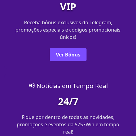
VIP
Receba bônus exclusivos do Telegram,
promoções especiais e códigos promocionais
únicos!
Ver Bônus
📢 Notícias em Tempo Real
24/7
Fique por dentro de todas as novidades,
promoções e eventos da 5757Win em tempo
real!